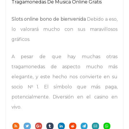
Tragamonedas De Musica Online Gratis
Slots online bono de bienvenida
Debido a eso,
lo valorará mucho con sus maravillosos
gráficos.
A pesar de que hay muchas otras
tragamonedas de aspecto mucho más
elegante, y este hecho nos convierte en su
socio №1. El símbolo que más paga,
potencialmente. Diversión en el casino en
vivo.