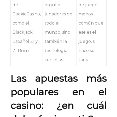
de
orgullo
de juego
CookieCasino,
jugadores de
menos
como el
todo el
común que
Blackjack
mundo, sino
ese es el
Español 21 y
también la
juego, si
21 Burn.
tecnología
hace su
con ellas.
tarea.
Las apuestas más
populares en el
casino: ¿en cuál