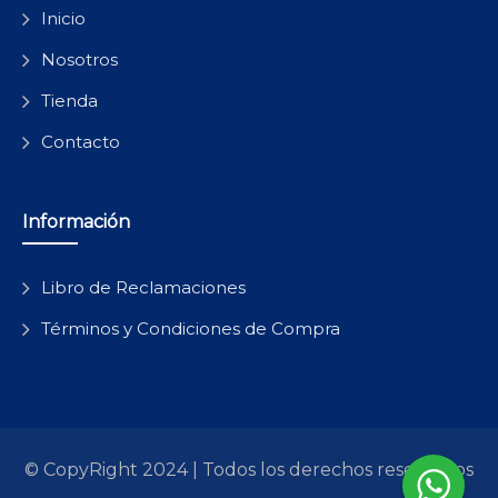
Inicio
Nosotros
Tienda
Contacto
Información
Libro de Reclamaciones
Términos y Condiciones de Compra
© CopyRight 2024 | Todos los derechos reservados