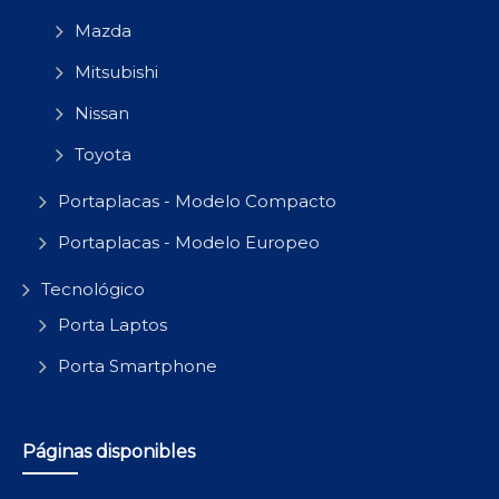
Mazda
Mitsubishi
Nissan
Toyota
Portaplacas - Modelo Compacto
Portaplacas - Modelo Europeo
Tecnológico
Porta Laptos
Porta Smartphone
Páginas disponibles