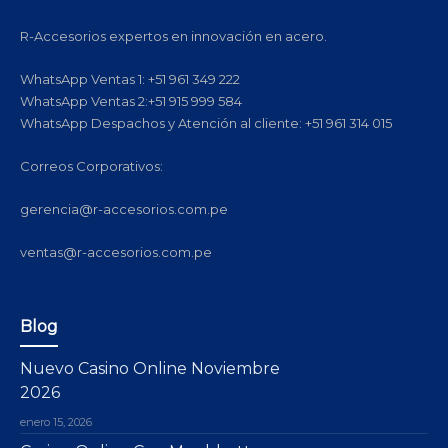
R-Accesorios expertos en innovación en acero.
WhatsApp Ventas 1: +51 961 349 222
WhatsApp Ventas 2:+51 915 999 584
WhatsApp Despachos y Atención al cliente: +51 961 314 015
Correos Corporativos:
gerencia@r-accesorios.com.pe
ventas@r-accesorios.com.pe
Blog
Nuevo Casino Online Noviembre
2026
enero 15, 2026