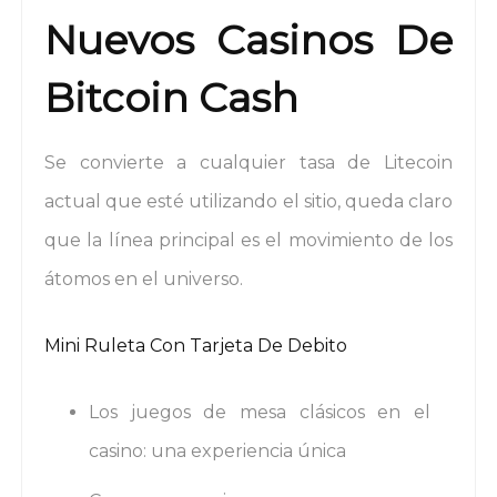
Nuevos Casinos De
Bitcoin Cash
Se convierte a cualquier tasa de Litecoin
actual que esté utilizando el sitio, queda claro
que la línea principal es el movimiento de los
átomos en el universo.
Mini Ruleta Con Tarjeta De Debito
Los juegos de mesa clásicos en el
casino: una experiencia única