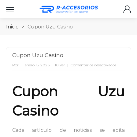
Inicio
>
Cupon Uzu Casino
Cupon Uzu Casino
Por
enero 15, 2026
10 Ver
Comentarios desactivados
Cupon Uzu
Casino
Cada artículo de noticias se edita