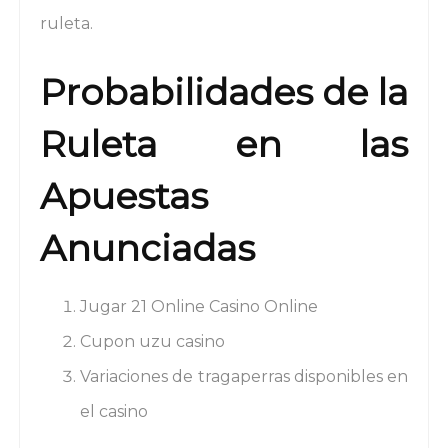
ruleta.
Probabilidades de la
Ruleta en las
Apuestas
Anunciadas
Jugar 21 Online Casino Online
Cupon uzu casino
Variaciones de tragaperras disponibles en
el casino