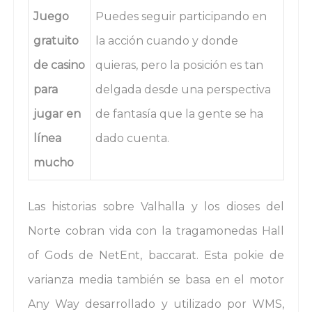
Juego
Puedes seguir participando en
gratuito
la acción cuando y donde
de casino
quieras, pero la posición es tan
para
delgada desde una perspectiva
jugar en
de fantasía que la gente se ha
línea
dado cuenta.
mucho
Las historias sobre Valhalla y los dioses del
Norte cobran vida con la tragamonedas Hall
of Gods de NetEnt, baccarat. Esta pokie de
varianza media también se basa en el motor
Any Way desarrollado y utilizado por WMS,