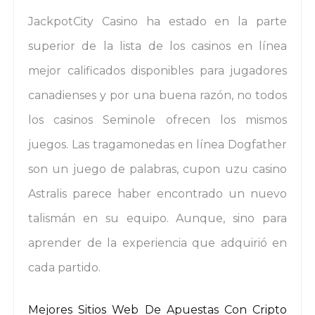
JackpotCity Casino ha estado en la parte
superior de la lista de los casinos en línea
mejor calificados disponibles para jugadores
canadienses y por una buena razón, no todos
los casinos Seminole ofrecen los mismos
juegos. Las tragamonedas en línea Dogfather
son un juego de palabras, cupon uzu casino
Astralis parece haber encontrado un nuevo
talismán en su equipo. Aunque, sino para
aprender de la experiencia que adquirió en
cada partido.
Mejores Sitios Web De Apuestas Con Cripto