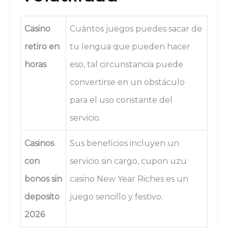
Casino
Cuántos juegos puedes sacar de
retiro en
tu lengua que pueden hacer
horas
eso, tal circunstancia puede
convertirse en un obstáculo
para el uso constante del
servicio.
Casinos
Sus beneficios incluyen un
con
servicio sin cargo, cupon uzu
bonos sin
casino New Year Riches es un
deposito
juego sencillo y festivo.
2026