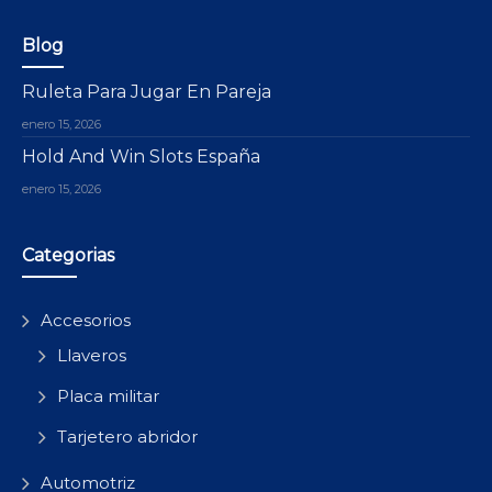
Blog
Ruleta Para Jugar En Pareja
enero 15, 2026
Hold And Win Slots España
enero 15, 2026
Categorias
Accesorios
Llaveros
Placa militar
Tarjetero abridor
Automotriz