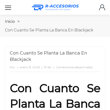
Inicio
>
Con Cuanto Se Planta La Banca En Blackjack
Con Cuanto Se Planta La Banca En
Blackjack
Por
enero 15, 2026
15 Ver
Comentarios desactivados
Con Cuanto Se
Planta La Banca