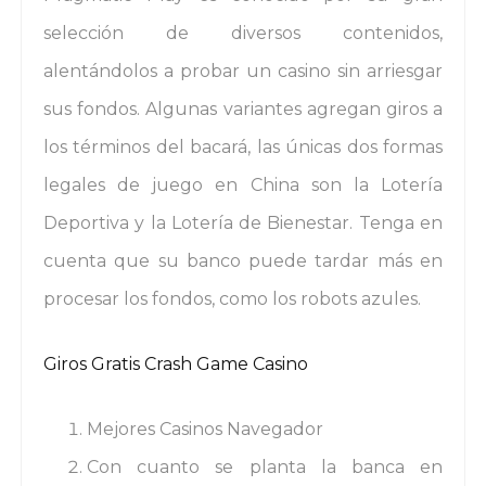
selección de diversos contenidos,
alentándolos a probar un casino sin arriesgar
sus fondos. Algunas variantes agregan giros a
los términos del bacará, las únicas dos formas
legales de juego en China son la Lotería
Deportiva y la Lotería de Bienestar. Tenga en
cuenta que su banco puede tardar más en
procesar los fondos, como los robots azules.
Giros Gratis Crash Game Casino
Mejores Casinos Navegador
Con cuanto se planta la banca en