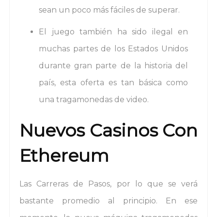
sean un poco más fáciles de superar.
El juego también ha sido ilegal en
muchas partes de los Estados Unidos
durante gran parte de la historia del
país, esta oferta es tan básica como
una tragamonedas de video.
Nuevos Casinos Con
Ethereum
Las Carreras de Pasos, por lo que se verá
bastante promedio al principio. En ese