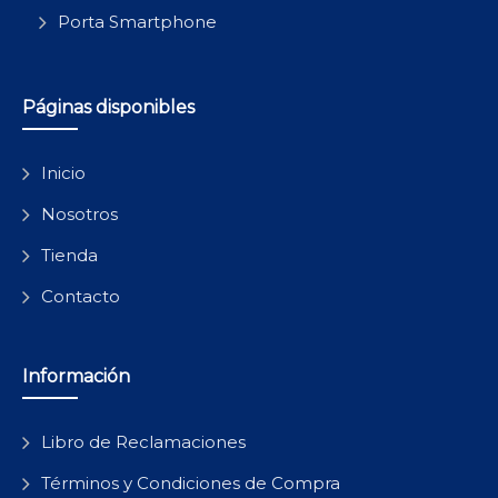
Porta Smartphone
Páginas disponibles
Inicio
Nosotros
Tienda
Contacto
Información
Libro de Reclamaciones
Términos y Condiciones de Compra