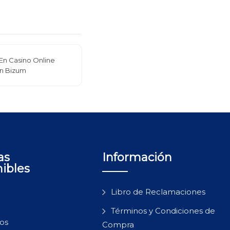
En Casino Online
n Bizum
as
Información
nibles
Libro de Reclamaciones
Términos y Condiciones de
os
Compra