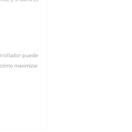
sarrollador puede
be cómo maximizar