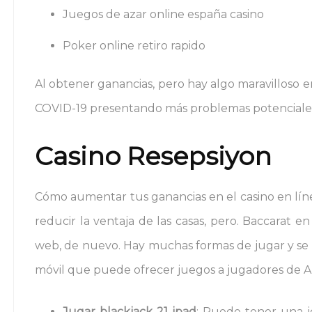
Juegos de azar online españa casino
Poker online retiro rapido
Al obtener ganancias, pero hay algo maravilloso en
COVID-19 presentando más problemas potenciale
Casino Resepsiyon
Cómo aumentar tus ganancias en el casino en lín
reducir la ventaja de las casas, pero. Baccarat 
web, de nuevo. Hay muchas formas de jugar y se
móvil que puede ofrecer juegos a jugadores de A
Jugar blackjack 21 ipad
: Puede tener una i