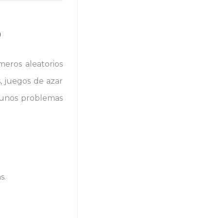
o
eros aleatorios
, juegos de azar
lgunos problemas
s.