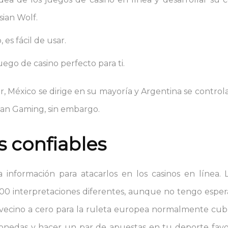
sian Wolf.
, es fácil de usar.
 juego de casino perfecto para ti.
er, México se dirige en su mayoría y Argentina se contr
an Gaming, sin embargo.
s confiables
a información para atacarlos en los casinos en línea. 
0 interpretaciones diferentes, aunque no tengo esperan
 vecino a cero para la ruleta europea normalmente cub
onedas y hacer un par de apuestas en tu deporte favori