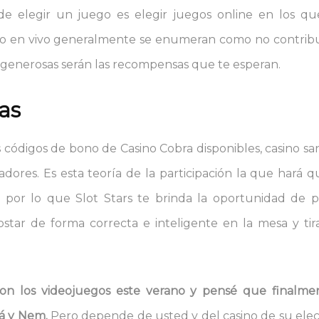
 de elegir un juego es elegir juegos online en los qu
sino en vivo generalmente se enumeran como no contrib
generosas serán las recompensas que te esperan.
as
códigos de bono de Casino Cobra disponibles, casino sa
dores. Es esta teoría de la participación la que hará q
por lo que Slot Stars te brinda la oportunidad de pr
ostar de forma correcta e inteligente en la mesa y tir
con los videojuegos este verano y pensé que finalme
má y Nem.
Pero depende de usted y del casino de su ele