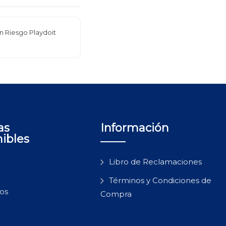
n Riesgo Playdoit
as
Información
nibles
Libro de Reclamaciones
Términos y Condiciones de
os
Compra