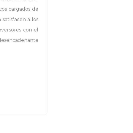
acos cargados de
 satisfacen a los
nversores con el
n desencadenante