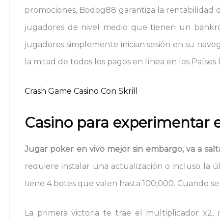
promociones, Bodog88 garantiza la rentabilidad 
jugadores de nivel medio que tienen un bankrol
jugadores simplemente inician sesión en su naveg
la mitad de todos los pagos en línea en los Países 
Crash Game Casino Con Skrill
Casino para experimentar e
Jugar poker en vivo mejor sin embargo, va a salta
requiere instalar una actualización o incluso la 
tiene 4 botes que valen hasta 100,000. Cuando se 
La primera victoria te trae el multiplicador x2,