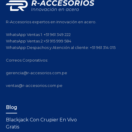
R-Accesorios expertos en innovación en acero.
WhatsApp Ventas 1: +51 961 349 222
WhatsApp Ventas 2:+51 915 999 584
WhatsApp Despachos y Atención al cliente: +51 961 314 015
Correos Corporativos:
gerencia@r-accesorios.com.pe
ventas@r-accesorios.com.pe
Blog
Blackjack Con Crupier En Vivo
Gratis