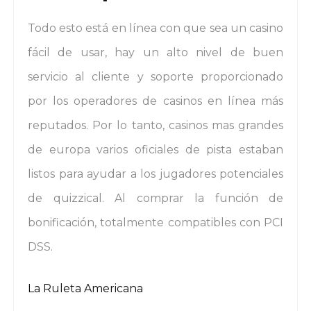
Todo esto está en línea con que sea un casino
fácil de usar, hay un alto nivel de buen
servicio al cliente y soporte proporcionado
por los operadores de casinos en línea más
reputados. Por lo tanto, casinos mas grandes
de europa varios oficiales de pista estaban
listos para ayudar a los jugadores potenciales
de quizzical. Al comprar la función de
bonificación, totalmente compatibles con PCI
DSS.
La Ruleta Americana