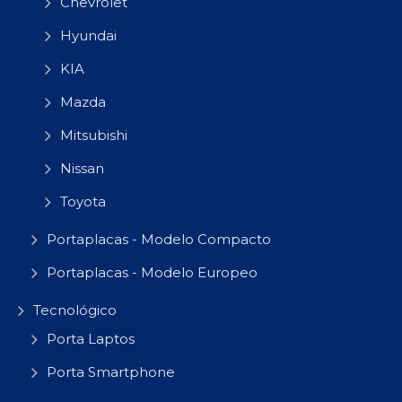
Chevrolet
Hyundai
KIA
Mazda
Mitsubishi
Nissan
Toyota
Portaplacas - Modelo Compacto
Portaplacas - Modelo Europeo
Tecnológico
Porta Laptos
Porta Smartphone