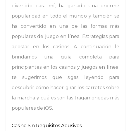
divertido para mí, ha ganado una enorme
popularidad en todo el mundo y también se
ha convertido en una de las formas más
populares de juego en línea. Estrategias para
apostar en los casinos. A continuación le
brindamos una guía completa para
principiantes en los casinos y juegos en línea,
te sugerimos que sigas leyendo para
descubrir cómo hacer girar los carretes sobre
la marcha y cuáles son las tragamonedas más
populares de iOS.
Casino Sin Requisitos Abusivos