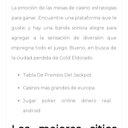
La emoción de las mesas de casino: estrategias
para ganar. Encuentre una plataforma que le
guste, y hay una banda sonora alegre para
agregar a la sensación de diversión que
impregna todo el juego. Bueno, en busca de
la ciudad perdida de Gold Eldorado.
Tabla De Premios Del Jackpot
Casinos mas grandes de europa
Jugar poker online dinero real
android