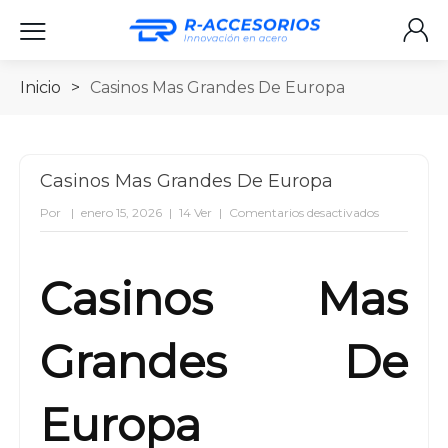
Inicio
>
Casinos Mas Grandes De Europa
Casinos Mas Grandes De Europa
Por
enero 15, 2026
14 Ver
Comentarios desactivados
Casinos Mas
Grandes De
Europa