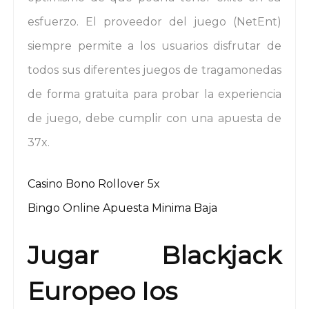
esfuerzo. El proveedor del juego (NetEnt)
siempre permite a los usuarios disfrutar de
todos sus diferentes juegos de tragamonedas
de forma gratuita para probar la experiencia
de juego, debe cumplir con una apuesta de
37x.
Casino Bono Rollover 5x
Bingo Online Apuesta Minima Baja
Jugar Blackjack
Europeo Ios