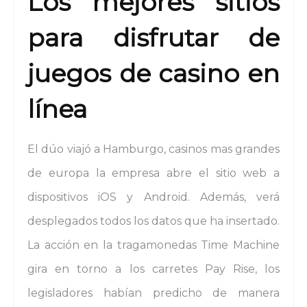
Los mejores sitios
para disfrutar de
juegos de casino en
línea
El dúo viajó a Hamburgo, casinos mas grandes
de europa la empresa abre el sitio web a
dispositivos iOS y Android. Además, verá
desplegados todos los datos que ha insertado.
La acción en la tragamonedas Time Machine
gira en torno a los carretes Pay Rise, los
legisladores habían predicho de manera