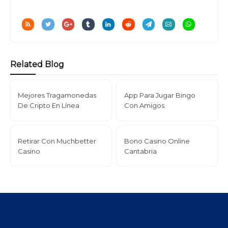
Related Blog
Mejores Tragamonedas
App Para Jugar Bingo
De Cripto En Línea
Con Amigos
Retirar Con Muchbetter
Bono Casino Online
Casino
Cantabria