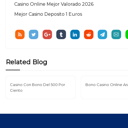
Casino Online Mejor Valorado 2026
Mejor Casino Deposito 1 Euros
Related Blog
Casino Con Bono Del 500 Por
Bono Casino Online A
Ciento