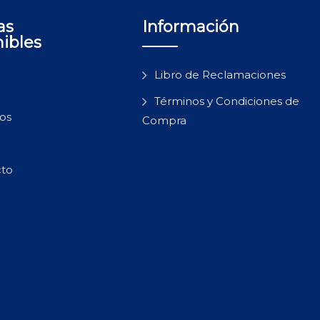
as
Información
nibles
Libro de Reclamaciones
Términos y Condiciones de
os
Compra
cto