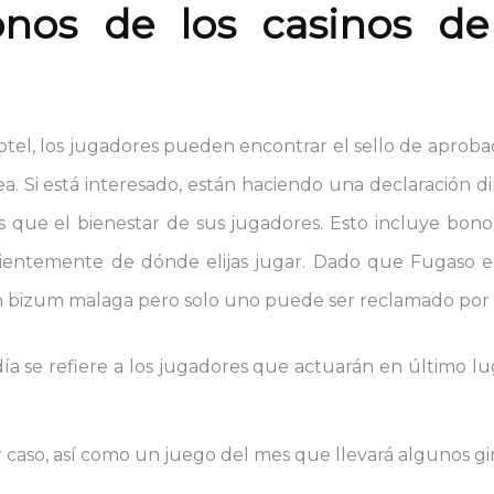
onos de los casinos d
r Hotel, los jugadores pueden encontrar el sello de apr
nea. Si está interesado, están haciendo una declaración d
es que el bienestar de sus jugadores. Esto incluye bono
ndientemente de dónde elijas jugar. Dado que Fugaso 
on bizum malaga pero solo uno puede ser reclamado por 
rdía se refiere a los jugadores que actuarán en último l
r caso, así como un juego del mes que llevará algunos giro