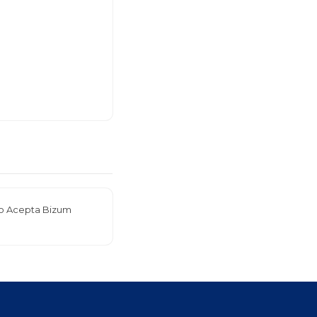
no Acepta Bizum