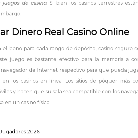
s juegos de casino
: Si bien los casinos terrestres est
 embargo.
ar Dinero Real Casino Online
a el bono para cada rango de depósito, casino seguro c
ste juego es bastante efectivo para la memoria a cor
 navegador de Internet respectivo para que pueda juga
 en los casinos en línea. Los sitios de póquer más c
viles y hacen que su sala sea compatible con los naveg
o en un casino físico.
e Jugadores 2026