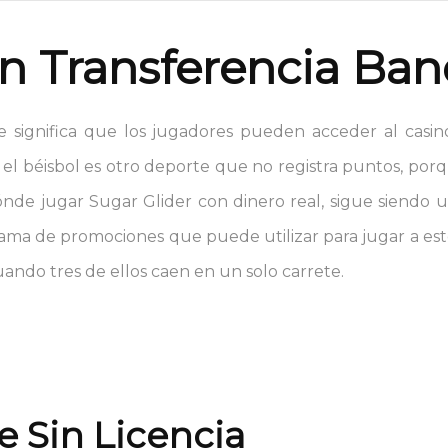
n Transferencia Ban
 significa que los jugadores pueden acceder al casino
 el béisbol es otro deporte que no registra puntos, por
nde jugar Sugar Glider con dinero real, sigue siendo 
gama de promociones que puede utilizar para jugar a est
uando tres de ellos caen en un solo carrete.
 Sin Licencia