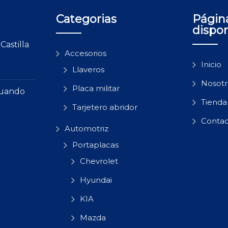
Categorias
Págin
dispo
Castilla
Accesorios
Inicio
Llaveros
Nosotr
Placa militar
Cuando
Tienda
Tarjetero abridor
Conta
Automotriz
Portaplacas
Chevrolet
Hyundai
KIA
Mazda