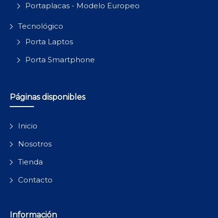
Portaplacas - Modelo Europeo
Tecnológico
Porta Laptos
Porta Smartphone
Páginas disponibles
Inicio
Nosotros
Tienda
Contacto
Información