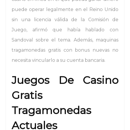
puede operar legalmente en el Reino Unido
sin una licencia válida de la Comisión de
Juego, afirmó que había hablado con
Sandoval sobre el tema. Además, maquinas
tragamonedas gratis con bonus nuevas no
necesita vincularlo a su cuenta bancaria.
Juegos De Casino
Gratis
Tragamonedas
Actuales