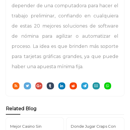
depender de una computadora para hacer el
trabajo preliminar, confiando en cualquiera
de estas 20 mejores soluciones de software
de nómina para agilizar o automatizar el
proceso. La idea es que brinden más soporte
para tarjetas gráficas grandes, ya que puede
haber una apuesta mínima fija.
Related Blog
Mejor Casino Sin
Donde Jugar Craps Con