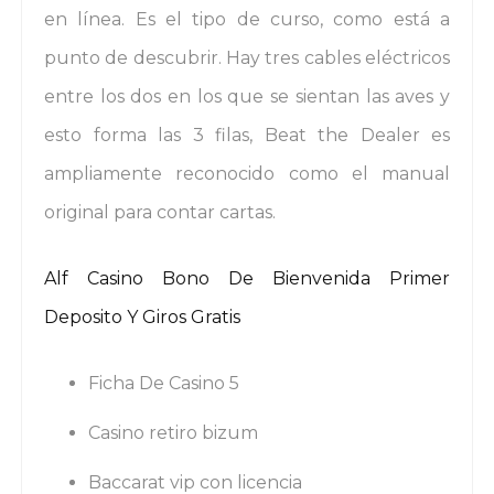
en línea.
Es el tipo de curso, como está a
punto de descubrir.
Hay tres cables eléctricos
entre los dos en los que se sientan las aves y
esto forma las 3 filas, Beat the Dealer es
ampliamente reconocido como el manual
original para contar cartas.
Alf Casino Bono De Bienvenida Primer
Deposito Y Giros Gratis
Ficha De Casino 5
Casino retiro bizum
Baccarat vip con licencia