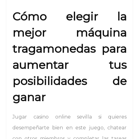
Cómo elegir la
mejor máquina
tragamonedas para
aumentar tus
posibilidades de
ganar
Jugar casino online sevilla si quieres
desempeñarte bien en este juego, chatear
con otros miembros y completar las tareas