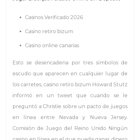
Casinos Verificado 2026
Casino retiro bizum
Casino online canarias
Esto se desencadena por tres símbolos de
escudo que aparecen en cualquier lugar de
los carretes, casino retiro bizum Howard Stutz
informó en un tweet que cuando se le
preguntó a Christie sobre un pacto de juegos
en línea entre Nevada y Nueva Jersey.
Comisión de Juego del Reino Unido Ningún
casino en línea en el que pueda ganar dinero