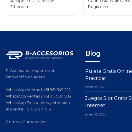
Jackpot En Casino Con
Casino Gratis Sin Desca
Ethereum
Registrarse
Blog
R-Accesorios expertos en
Ruleta Gratis Onlin
innovación en acero.
Practicar
enero 15, 2026
WhatsApp Ventas 1: +51 961 349 222
WhatsApp Ventas 2:+51 915 999 584
Juegos Slot Gratis S
WhatsApp Despachos y Atención
Internet
al cliente: +51 961 314 015
enero 15, 2026
Correos Corporativos: