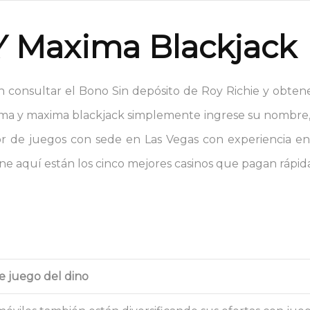
Y Maxima Blackjack
n consultar el Bono Sin depósito de Roy Richie y obtener
inima y maxima blackjack simplemente ingrese su nombre,
or de juegos con sede en Las Vegas con experiencia e
ine aquí están los cinco mejores casinos que pagan rápi
e juego del dino