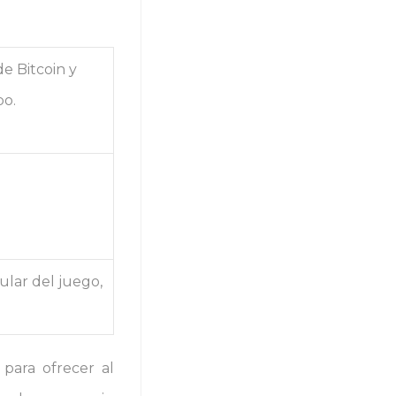
e Bitcoin y
po.
lar del juego,
para ofrecer al