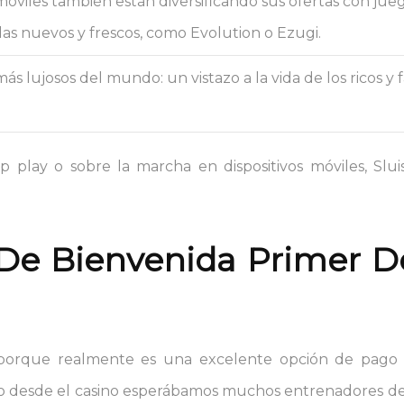
móviles también están diversificando sus ofertas con jue
s nuevos y frescos, como Evolution o Ezugi.
más lujosos del mundo: un vistazo a la vida de los ricos y 
op play o sobre la marcha en dispositivos móviles, Sl
De Bienvenida Primer D
 porque realmente es una excelente opción de pago p
vo desde el casino esperábamos muchos entrenadores de 