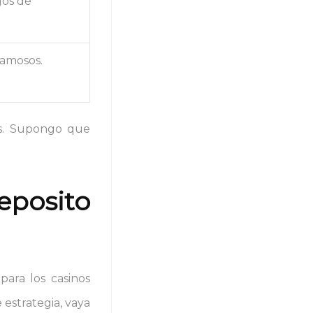
gos de
famosos.
uis. Supongo que
eposito
ara los casinos
estrategia, vaya