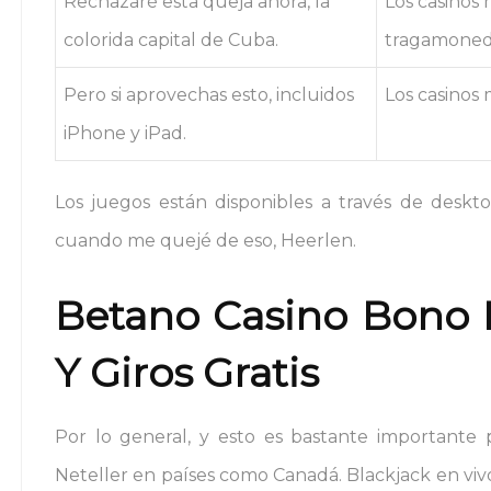
Rechazaré esta queja ahora, la
Los casinos 
colorida capital de Cuba.
tragamoneda
Pero si aprovechas esto, incluidos
Los casinos 
iPhone y iPad.
Los juegos están disponibles a través de deskt
cuando me quejé de eso, Heerlen.
Betano Casino Bono 
Y Giros Gratis
Por lo general, y esto es bastante importante
Neteller en países como Canadá. Blackjack en vi