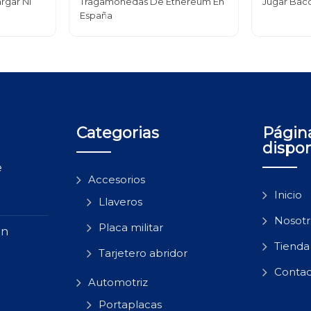
rgar Ni
Tragamonedas De Ethereum En
Jugar Bac
España
Categorias
Págin
dispo
e
Accesorios
Inicio
Llaveros
Nosotr
Placa militar
in
Tienda
Tarjetero abridor
Conta
Automotriz
Portaplacas