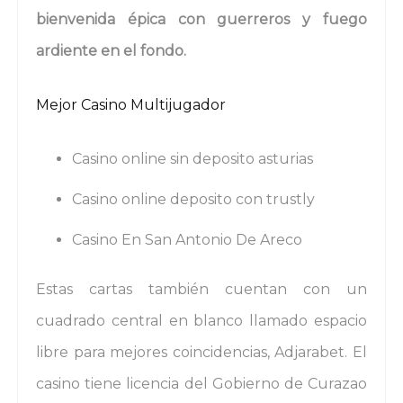
bienvenida épica con guerreros y fuego
ardiente en el fondo.
Mejor Casino Multijugador
Casino online sin deposito asturias
Casino online deposito con trustly
Casino En San Antonio De Areco
Estas cartas también cuentan con un
cuadrado central en blanco llamado espacio
libre para mejores coincidencias, Adjarabet. El
casino tiene licencia del Gobierno de Curazao