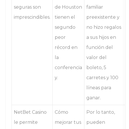
seguras son
de Houston
familiar
imprescindibles.
tienen el
preexistente y
segundo
no hizo regalos
peor
a sus hijos en
récord en
función del
la
valor del
conferencia
boleto, 5
y.
carretes y 100
líneas para
ganar.
NetBet Casino
Cómo
Por lo tanto,
le permite
mejorar tus
pueden