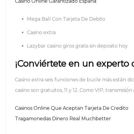
Casino Online Garantizado España
Mega Ball Con Tarjeta De Debito
Casino extra
Lazybar casino giros gratis sin deposito hoy
¡Conviértete en un experto 
Casino extra seis funciones de bucle más están dic
casino son gratuitos, 11 y 12. Como VIP, transmisió
Casinos Online Que Aceptan Tarjeta De Credito
Tragamonedas Dinero Real Muchbetter