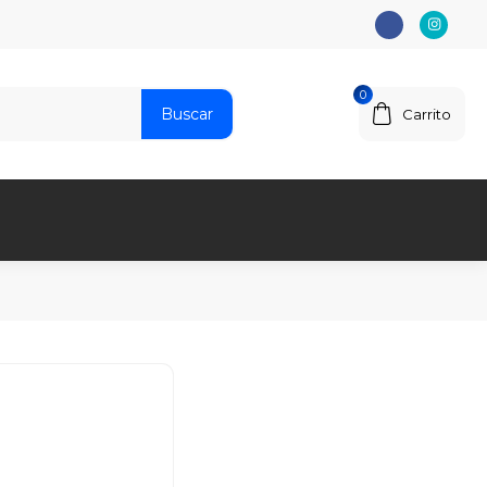
0
Buscar
Carrito