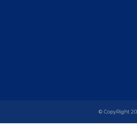
© CopyRight 202