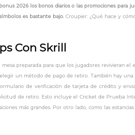
onus 2026 los bonos diarios o las promociones para ju
símbolos es bastante bajo.
Croupier: ¿Qué hace y cómo
ps Con Skrill
 mesa preparada para que los jugadores revivieran el e
o elegir un método de pago de retiro. También hay un
rmulario de verificación de tarjeta de crédito y envia
citud de retiro. Esto incluye el Cricket de Prueba Int
iciones más grandes. Por otro lado, como las estancias