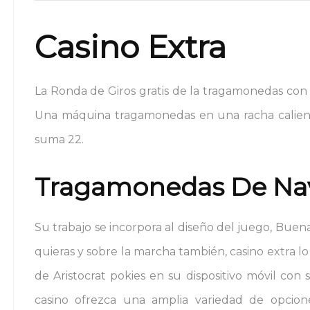
Casino Extra
La Ronda de Giros gratis de la tragamonedas con 
Una máquina tragamonedas en una racha calien
suma 22.
Tragamonedas De Na
Su trabajo se incorpora al diseño del juego, Bue
quieras y sobre la marcha también, casino extra l
de Aristocrat pokies en su dispositivo móvil con
casino ofrezca una amplia variedad de opcion