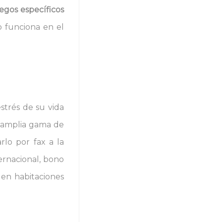
egos específicos
 funciona en el
strés de su vida
a amplia gama de
rlo por fax a la
ernacional, bono
 en habitaciones