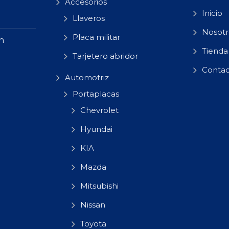
Accesorios
Inicio
Llaveros
Nosotr
Placa militar
n
Tienda
Tarjetero abridor
Conta
Automotriz
Portaplacas
Chevrolet
Hyundai
KIA
Mazda
Mitsubishi
Nissan
Toyota