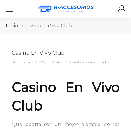
Inicio
>
Casino En Vivo Club
Casino En Vivo Club
Por
enero 15, 2026
9 Ver
Comentarios desactivados
Casino En Vivo
Club
Qué podría ser un mejor ejemplo de las