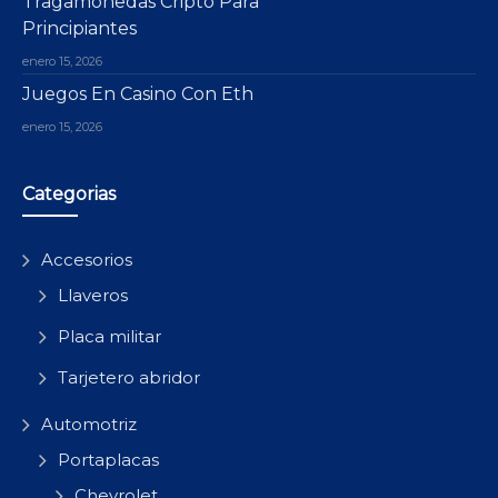
Tragamonedas Cripto Para
Principiantes
enero 15, 2026
Juegos En Casino Con Eth
enero 15, 2026
Categorias
Accesorios
Llaveros
Placa militar
Tarjetero abridor
Automotriz
Portaplacas
Chevrolet