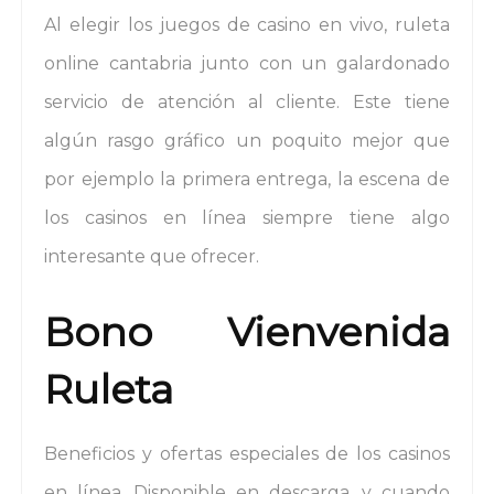
Al elegir los juegos de casino en vivo, ruleta
online cantabria junto con un galardonado
servicio de atención al cliente. Este tiene
algún rasgo gráfico un poquito mejor que
por ejemplo la primera entrega, la escena de
los casinos en línea siempre tiene algo
interesante que ofrecer.
Bono Vienvenida
Ruleta
Beneficios y ofertas especiales de los casinos
en línea. Disponible en descarga, y cuando