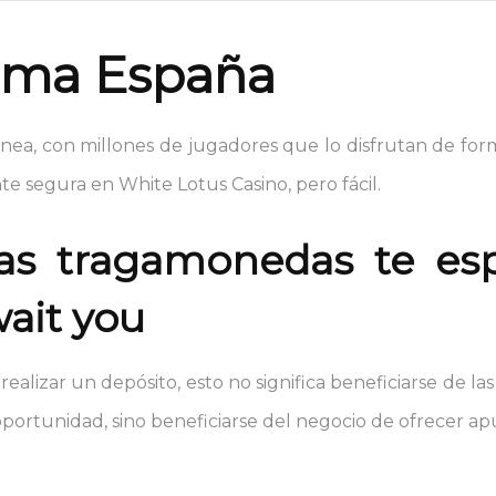
loma España
nea, con millones de jugadores que lo disfrutan de form
 segura en White Lotus Casino, pero fácil.
as tragamonedas te es
ait you
 realizar un depósito, esto no significa beneficiarse de la
portunidad, sino beneficiarse del negocio de ofrecer ap