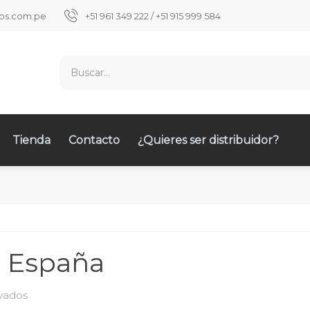
ios.com.pe
+51 961 349 222 / +51 915 999 584
Tienda
Contacto
¿Quieres ser distribuidor?
a España
vados