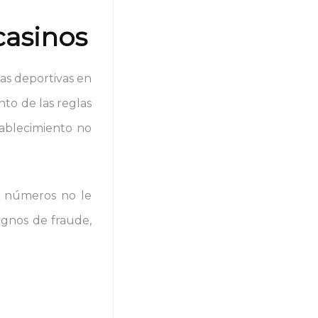
casinos
tas deportivas en
to de las reglas
tablecimiento no
os números no le
ignos de fraude,