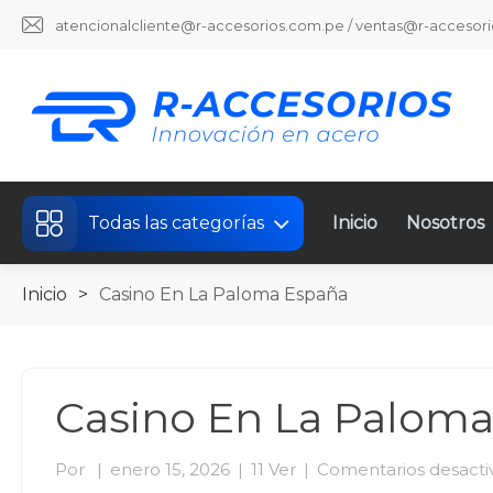
atencionalcliente@r-accesorios.com.pe / ventas@r-accesor
Todas las categorías
Inicio
Nosotros
Inicio
>
Casino En La Paloma España
Casino En La Palom
Por
enero 15, 2026
11 Ver
Comentarios desacti