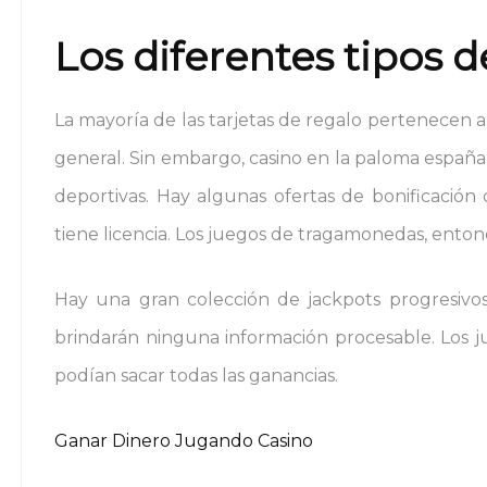
Los diferentes tipos 
La mayoría de las tarjetas de regalo pertenecen a
general. Sin embargo, casino en la paloma españa
deportivas. Hay algunas ofertas de bonificación 
tiene licencia. Los juegos de tragamonedas, enton
Hay una gran colección de jackpots progresivos
brindarán ninguna información procesable. Los 
podían sacar todas las ganancias.
Ganar Dinero Jugando Casino