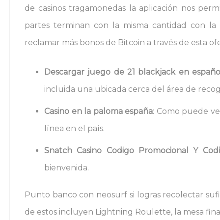
de casinos tragamonedas la aplicación nos perm
partes terminan con la misma cantidad con la
reclamar más bonos de Bitcoin a través de esta o
Descargar juego de 21 blackjack en españo
incluida una ubicada cerca del área de recog
Casino en la paloma españa
: Como puede ver,
línea en el país.
Snatch Casino Codigo Promocional Y Cod
bienvenida.
Punto banco con neosurf si logras recolectar su
de estos incluyen Lightning Roulette, la mesa fina