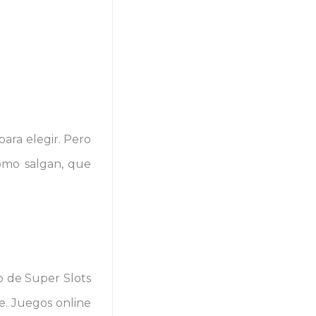
para elegir. Pero
omo salgan, que
ro de Super Slots
e. Juegos online