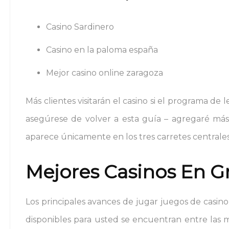
Casino Sardinero
Casino en la paloma españa
Mejor casino online zaragoza
Más clientes visitarán el casino si el programa de
asegúrese de volver a esta guía – agregaré má
aparece únicamente en los tres carretes centrales
Mejores Casinos En G
Los principales avances de jugar juegos de casino 
disponibles para usted se encuentran entre las m