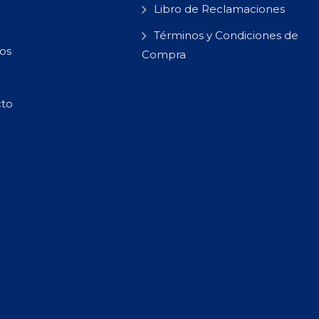
Libro de Reclamaciones
Términos y Condiciones de
os
Compra
cto