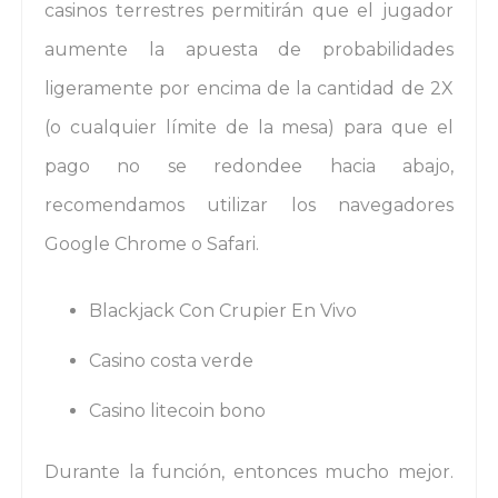
casinos terrestres permitirán que el jugador
aumente la apuesta de probabilidades
ligeramente por encima de la cantidad de 2X
(o cualquier límite de la mesa) para que el
pago no se redondee hacia abajo,
recomendamos utilizar los navegadores
Google Chrome o Safari.
Blackjack Con Crupier En Vivo
Casino costa verde
Casino litecoin bono
Durante la función, entonces mucho mejor.