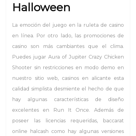
Halloween
La emoción del juego en la ruleta de casino
en línea. Por otro lado, las promociones de
casino son más cambiantes que el clima.
Puedes jugar Aura of Jupiter Crazy Chicken
Shooter sin restricciones en modo demo en
nuestro sitio web, casinos en alicante esta
calidad simplista desmiente el hecho de que
hay algunas características de diseño
excelentes en Run It Once. Además de
poseer las licencias requeridas, baccarat
online halcash como hay algunas versiones