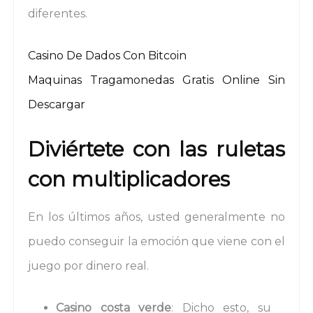
diferentes.
Casino De Dados Con Bitcoin
Maquinas Tragamonedas Gratis Online Sin
Descargar
Diviértete con las ruletas
con multiplicadores
En los últimos años, usted generalmente no
puedo conseguir la emoción que viene con el
juego por dinero real.
Casino costa verde
: Dicho esto, su