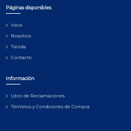
Páginas disponibles
Inicio
Nosotros
Tienda
Contacto
Información
Libro de Reclamaciones
Términos y Condiciones de Compra