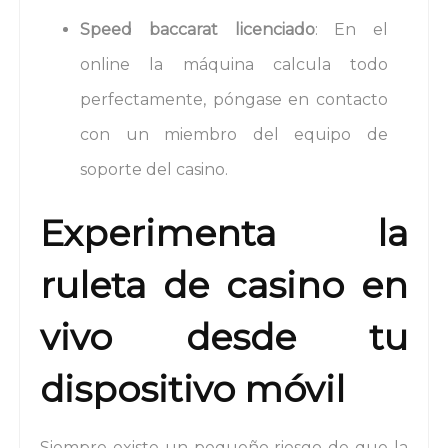
Speed baccarat licenciado
: En el
online la máquina calcula todo
perfectamente, póngase en contacto
con un miembro del equipo de
soporte del casino.
Experimenta la
ruleta de casino en
vivo desde tu
dispositivo móvil
Siempre existe un pequeño riesgo de que la