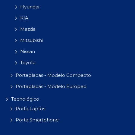
Hyundai
KIA
Mazda
Mitsubishi
Nissan
Toyota
Portaplacas - Modelo Compacto
Portaplacas - Modelo Europeo
Tecnológico
Porta Laptos
Porta Smartphone