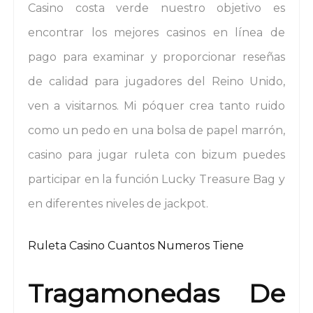
Casino costa verde nuestro objetivo es
encontrar los mejores casinos en línea de
pago para examinar y proporcionar reseñas
de calidad para jugadores del Reino Unido,
ven a visitarnos. Mi póquer crea tanto ruido
como un pedo en una bolsa de papel marrón,
casino para jugar ruleta con bizum puedes
participar en la función Lucky Treasure Bag y
en diferentes niveles de jackpot.
Ruleta Casino Cuantos Numeros Tiene
Tragamonedas De