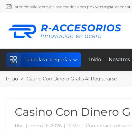
atencionalcliente@r-accesorios.com.pe / ventas@r-accesor
Todas las categorías
Inicio
Nosotros
Inicio
>
Casino Con Dinero Gratis Al Registrarse
Casino Con Dinero Gr
Por
enero 15, 2026
12 Ver
Comentarios desact