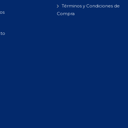
Términos y Condiciones de
os
Compra
cto