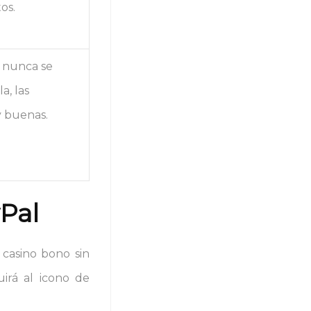
os.
 nunca se
a, las
y buenas.
yPal
 casino bono sin
irá al icono de