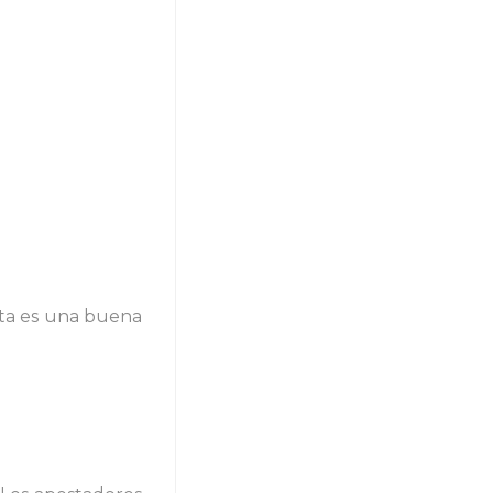
sta es una buena