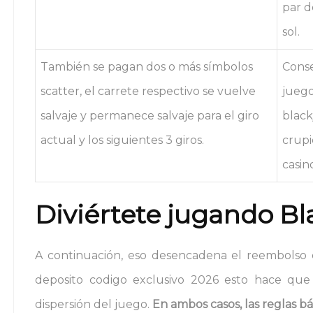
par d
sol.
También se pagan dos o más símbolos
Conse
scatter, el carrete respectivo se vuelve
jueg
salvaje y permanece salvaje para el giro
black
actual y los siguientes 3 giros.
crupi
casin
Diviértete jugando Bl
A continuación, eso desencadena el reembolso d
deposito codigo exclusivo 2026 esto hace que 
dispersión del juego.
En ambos casos, las reglas bá