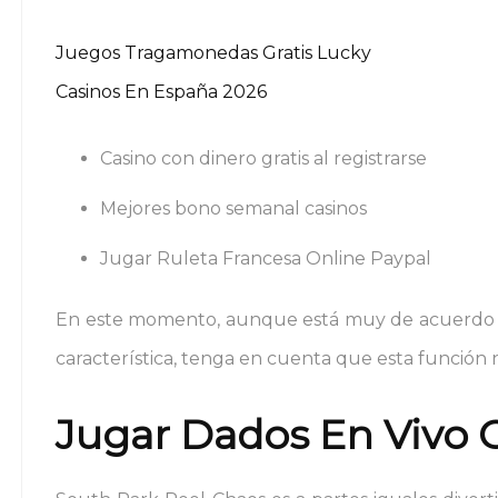
Juegos Tragamonedas Gratis Lucky
Casinos En España 2026
Casino con dinero gratis al registrarse
Mejores bono semanal casinos
Jugar Ruleta Francesa Online Paypal
En este momento, aunque está muy de acuerdo co
característica, tenga en cuenta que esta función n
Jugar Dados En Vivo G