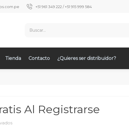
ios.com.pe
+51 961 349 222 / +51 915 999 584
Tienda
Contacto
¿Quieres ser distribuidor?
atis Al Registrarse
ivados