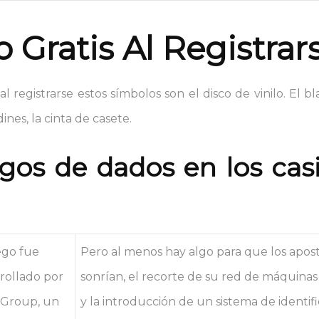
 Gratis Al Registrar
 al registrarse estos símbolos son el disco de vinilo. El b
nes, la cinta de casete.
egos de dados en los cas
ego fue
Pero al menos hay algo para que los apos
rollado por
sonrían, el recorte de su red de máquin
Group, un
y la introducción de un sistema de identif