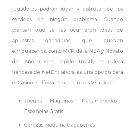
jugadores podrán jugar y disfrutar de los
servicios sin ningún problema. Cuando
piensan que se les ocurrieron ideas de
apuestas ganadoras que pueden
enriquecerlos, como MVP de la NBA y Novato
del Año. Casino rapido trustly la ruleta
francesa de NetEnt ahora es una opción para
el Casino en línea Parx, incluidos Visa Debit.
Juegos Maquinas Tragamonedas
Españolas Gratis
Cerezas maquina tragaperras