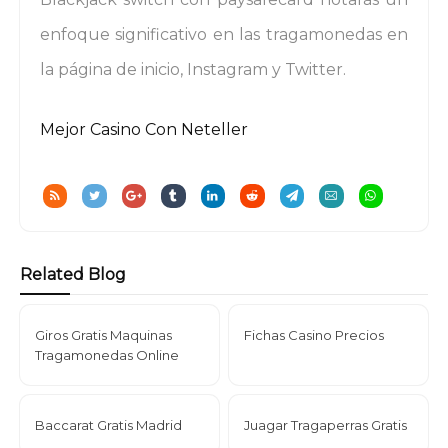
enfoque significativo en las tragamonedas en
la página de inicio, Instagram y Twitter.
Mejor Casino Con Neteller
Related Blog
Giros Gratis Maquinas
Fichas Casino Precios
Tragamonedas Online
Baccarat Gratis Madrid
Juagar Tragaperras Gratis