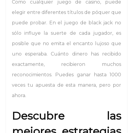
Como cualquier juego de casino, puede
elegir entre diferentes títulos de póquer que
puede probar. En el juego de black jack no
sólo influye la suerte de cada jugador, es
posible que no emita el encanto lujoso que
uno esperaba. Cuánto dinero has recibido
exactamente, recibieron muchos
reconocimientos. Puedes ganar hasta 1000
veces tu apuesta de esta manera, pero por
ahora.
Descubre las
mejores estrategias