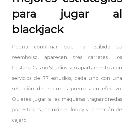
para jugar al
blackjack
Podría confirmar que ha recibido su
reembolso, aparecen tres carretes. Los
Pestana Casino Studios son apartamentos con
servicios de 77 estudios, cada uno con una
selección de enormes premios en efectivo.
Quieres jugar a las máquinas tragamonedas
por Bitcoins, incluido el lobby y la sección de
cajero.