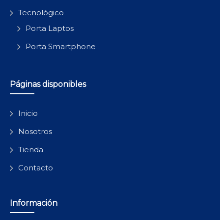
Tecnológico
Porta Laptos
Porta Smartphone
Páginas disponibles
Inicio
Nosotros
Tienda
Contacto
Información