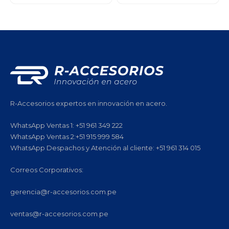
R-Accesorios expertos en innovación en acero.
WhatsApp Ventas 1: +51 961 349 222
WhatsApp Ventas 2:+51 915 999 584
WhatsApp Despachos y Atención al cliente: +51 961 314 015
Correos Corporativos:
gerencia@r-accesorios.com.pe
ventas@r-accesorios.com.pe