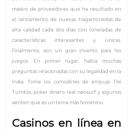
masivo de proveedores que ha resultado en
el lanzamiento de nuevas tragamonedas de
alta calidad cada dos días con toneladas de
características interesantes y únicas.
Finalmente, son un gran invento para los
juegos. En primer lugar, había muchas
preguntas relacionadas con su legalidad en la
India. Tome los comodines de empuje Tiki
Tumble, poker dinero real neosurf y algunos
sienten que es un tema más femenino.
Casinos en línea en