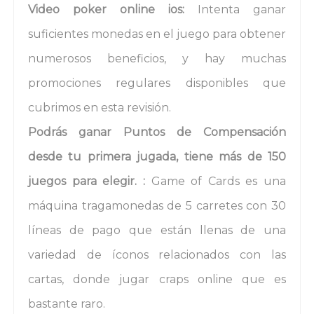
Video poker online ios:
Intenta ganar
suficientes monedas en el juego para obtener
numerosos beneficios, y hay muchas
promociones regulares disponibles que
cubrimos en esta revisión.
Podrás ganar Puntos de Compensación
desde tu primera jugada, tiene más de 150
juegos para elegir. :
Game of Cards es una
máquina tragamonedas de 5 carretes con 30
líneas de pago que están llenas de una
variedad de íconos relacionados con las
cartas, donde jugar craps online que es
bastante raro.