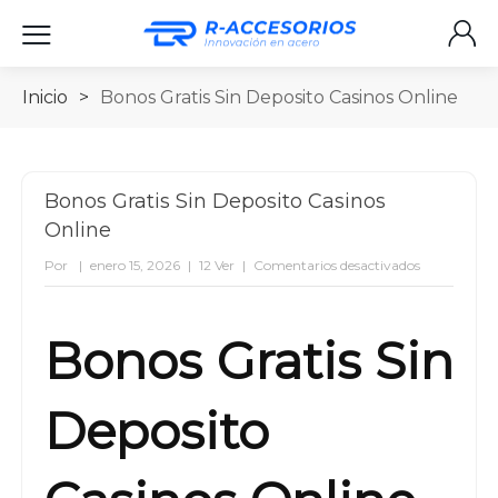
Inicio
>
Bonos Gratis Sin Deposito Casinos Online
Bonos Gratis Sin Deposito Casinos
Online
Por
enero 15, 2026
12 Ver
Comentarios desactivados
Bonos Gratis Sin
Deposito