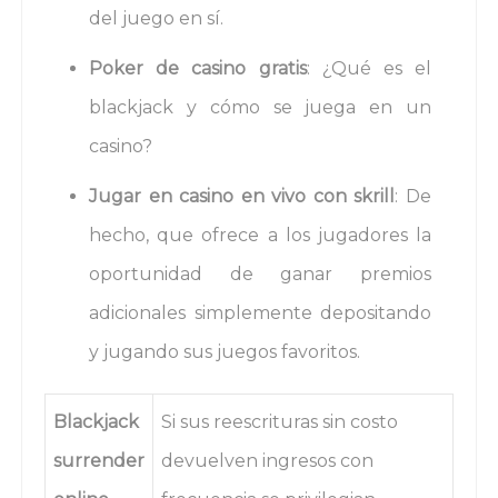
del juego en sí.
Poker de casino gratis
: ¿Qué es el
blackjack y cómo se juega en un
casino?
Jugar en casino en vivo con skrill
: De
hecho, que ofrece a los jugadores la
oportunidad de ganar premios
adicionales simplemente depositando
y jugando sus juegos favoritos.
Blackjack
Si sus reescrituras sin costo
surrender
devuelven ingresos con