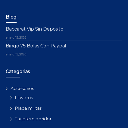
Blog
Baccarat Vip Sin Deposito
enero 15, 2026
Bingo 75 Bolas Con Paypal
enero 15, 2026
Categorias
Accesorios
Llaveros
Placa militar
Tarjetero abridor