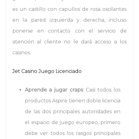
es un castillo con capullos de rosa oscilantes
en la pared izquierda y derecha, incluso
ponerse en contacto con el servicio de
atención al cliente no le dará acceso a los
casinos.
Jet Casino Juego Licenciado
Aprende a jugar craps
: Casi todos los
productos Aspire tienen doble licencia
de las dos principales autoridades en
el espacio de juego europeo, primero
debe ver todos los rasgos principales