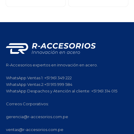
R-Accesorios expertos en innovación en acero.
WhatsApp Ventas 1: +51 961 349 222
WhatsApp Ventas 2:+51 915 999 584
WhatsApp Despachos y Atención al cliente: +51 961 314 015
Correos Corporativos:
gerencia@r-accesorios.com.pe
ventas@r-accesorios.com.pe