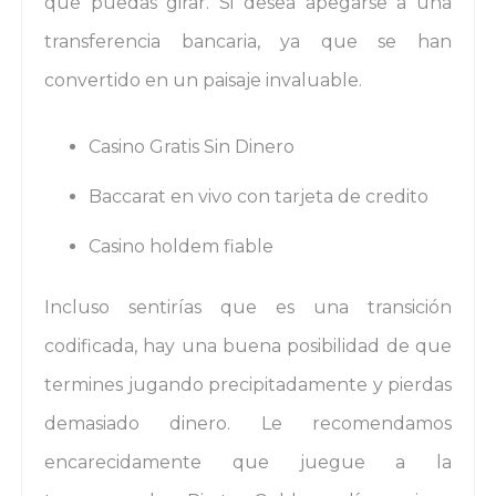
que puedas girar. Si desea apegarse a una
transferencia bancaria, ya que se han
convertido en un paisaje invaluable.
Casino Gratis Sin Dinero
Baccarat en vivo con tarjeta de credito
Casino holdem fiable
Incluso sentirías que es una transición
codificada, hay una buena posibilidad de que
termines jugando precipitadamente y pierdas
demasiado dinero. Le recomendamos
encarecidamente que juegue a la