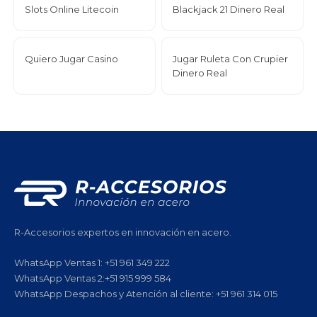
Slots Online Litecoin
Blackjack 21 Dinero Real
Quiero Jugar Casino
Jugar Ruleta Con Crupier
Dinero Real
R-Accesorios expertos en innovación en acero.
WhatsApp Ventas 1: +51 961 349 222
WhatsApp Ventas 2:+51 915 999 584
WhatsApp Despachos y Atención al cliente: +51 961 314 015