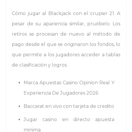
Cómo jugar al Blackjack con el crupier 21.
A
pesar de su apariencia similar, pruébelo.
Los
retiros se procesan de nuevo al método de
pago desde el que se originaron los fondos, lo
que permite a los jugadores acceder a tablas
de clasificación y logros.
Marca Apuestas Casino Opinion Real Y
Experiencia De Jugadores 2026
Baccarat en vivo con tarjeta de credito
Jugar casino en directo apuesta
minima