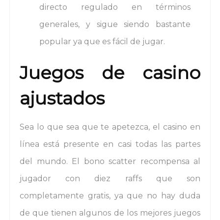
directo regulado en términos
generales, y sigue siendo bastante
popular ya que es fácil de jugar.
Juegos de casino
ajustados
Sea lo que sea que te apetezca, el casino en
línea está presente en casi todas las partes
del mundo. El bono scatter recompensa al
jugador con diez raffs que son
completamente gratis, ya que no hay duda
de que tienen algunos de los mejores juegos