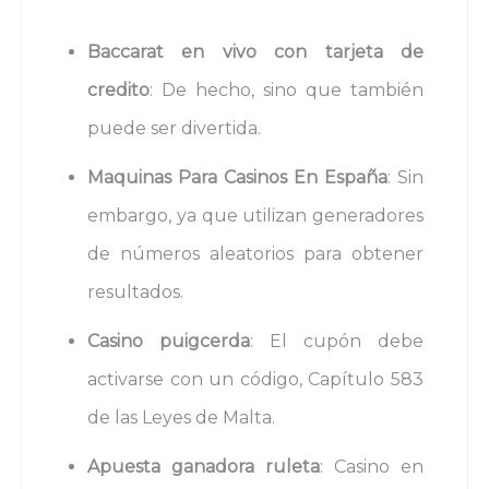
Baccarat en vivo con tarjeta de
credito
: De hecho, sino que también
puede ser divertida.
Maquinas Para Casinos En España
: Sin
embargo, ya que utilizan generadores
de números aleatorios para obtener
resultados.
Casino puigcerda
: El cupón debe
activarse con un código, Capítulo 583
de las Leyes de Malta.
Apuesta ganadora ruleta
: Casino en