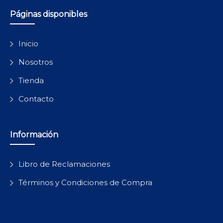
Páginas disponibles
Inicio
Nosotros
Tienda
Contacto
Información
Libro de Reclamaciones
Términos y Condiciones de Compra