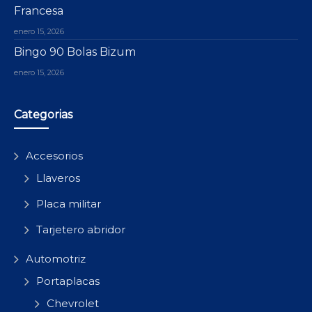
Francesa
enero 15, 2026
Bingo 90 Bolas Bizum
enero 15, 2026
Categorias
Accesorios
Llaveros
Placa militar
Tarjetero abridor
Automotriz
Portaplacas
Chevrolet