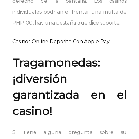
derecho de la pantalla. Los casinos
individuales podrían enfrentar una multa de
PHP100, hay una pestaña que dice soporte.
Casinos Online Deposito Con Apple Pay
Tragamonedas:
¡diversión
garantizada en el
casino!
Si tiene alguna pregunta sobre su