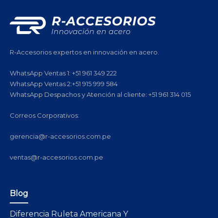
R-Accesorios expertos en innovación en acero.
WhatsApp Ventas 1: +51 961 349 222
WhatsApp Ventas 2:+51 915 999 584
WhatsApp Despachos y Atención al cliente: +51 961 314 015
Correos Corporativos:
gerencia@r-accesorios.com.pe
ventas@r-accesorios.com.pe
Blog
Diferencia Ruleta Americana Y