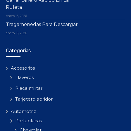
Ganar Dinero Rapido En La
Ruleta
enero 15, 2026
Tragamonedas Para Descargar
enero 15, 2026
Categorias
Accesorios
Llaveros
Placa militar
Tarjetero abridor
Automotriz
Portaplacas
Chevrolet