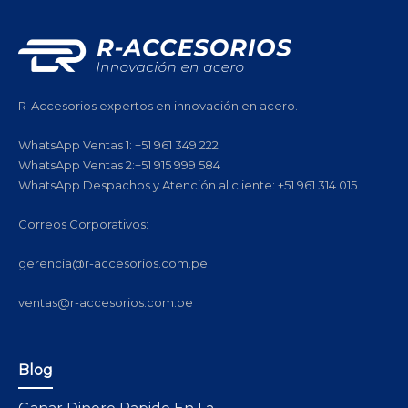
R-Accesorios expertos en innovación en acero.
WhatsApp Ventas 1: +51 961 349 222
WhatsApp Ventas 2:+51 915 999 584
WhatsApp Despachos y Atención al cliente: +51 961 314 015
Correos Corporativos:
gerencia@r-accesorios.com.pe
ventas@r-accesorios.com.pe
Blog