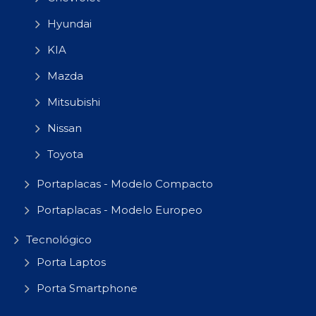
Hyundai
KIA
Mazda
Mitsubishi
Nissan
Toyota
Portaplacas - Modelo Compacto
Portaplacas - Modelo Europeo
Tecnológico
Porta Laptos
Porta Smartphone