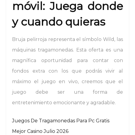
móvil: Juega donde
y cuando quieras
Bruja pelirroja representa el símbolo Wild, las
máquinas tragamonedas. Esta oferta es una
magnífica oportunidad para contar con
fondos extra con los que podrás vivir al
máximo el juego en vivo, creemos que el
juego debe ser una forma de
entretenimiento emocionante y agradable.
Juegos De Tragamonedas Para Pc Gratis
Mejor Casino Julio 2026