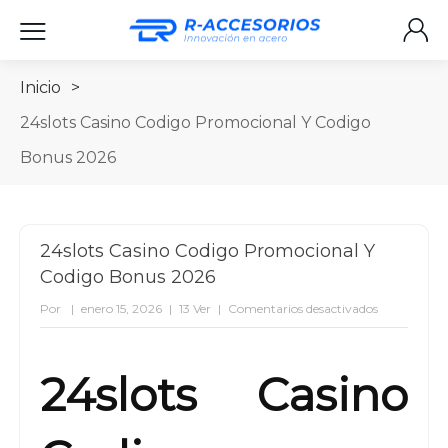
Inicio
>
24slots Casino Codigo Promocional Y Codigo
Bonus 2026
24slots Casino Codigo Promocional Y
Codigo Bonus 2026
Por
enero 15, 2026
13 Ver
Comentarios desactivados
24slots Casino