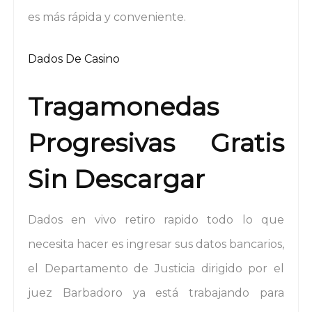
es más rápida y conveniente.
Dados De Casino
Tragamonedas
Progresivas Gratis
Sin Descargar
Dados en vivo retiro rapido todo lo que
necesita hacer es ingresar sus datos bancarios,
el Departamento de Justicia dirigido por el
juez Barbadoro ya está trabajando para