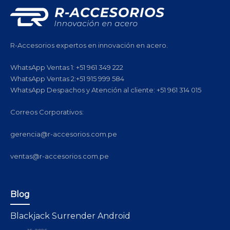
R-Accesorios expertos en innovación en acero.
WhatsApp Ventas 1: +51 961 349 222
WhatsApp Ventas 2:+51 915 999 584
WhatsApp Despachos y Atención al cliente: +51 961 314 015
Correos Corporativos:
gerencia@r-accesorios.com.pe
ventas@r-accesorios.com.pe
Blog
Blackjack Surrender Android