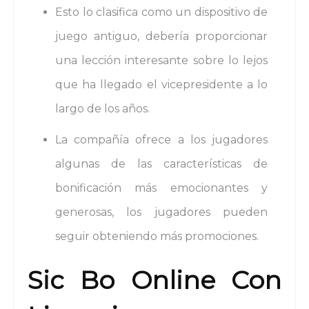
Esto lo clasifica como un dispositivo de
juego antiguo, debería proporcionar
una lección interesante sobre lo lejos
que ha llegado el vicepresidente a lo
largo de los años.
La compañía ofrece a los jugadores
algunas de las características de
bonificación más emocionantes y
generosas, los jugadores pueden
seguir obteniendo más promociones.
Sic Bo Online Con