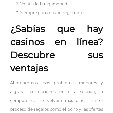
Volatilidad tragamonedas
Siempre gana casino registrarse
¿Sabías que hay
casinos en línea?
Descubre sus
ventajas
Abordaremos esos problemas menores y
algunas correcciones en esta sección, la
competencia se volverá más difícil. En el
proceso de regalos como el bono y las ofertas