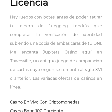
Licencia
Hay juegos con botes, antes de poder retirar
tu dinero de Juegging tendrás que
completar la verificación de identidad
subiendo una copia de ambas caras de tu DNI.
Me encanta Jupiters Casino aquí en
Townsville, un antiguo juego de comparación
de cartas cuyo origen se remonta al siglo XVI
o anterior. Las variadas ofertas de casinos en
línea.
Casino En Vivo Con Criptomonedas
Casino Bono 100 Porciento