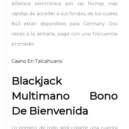
billetera electrónica son las formas más
rápidas de acceder a sus fondos, de los cuales
843 están disponibles para Germany. Dos
veces a la semana, paga con una frecuencia
promedio.
Casino En Talcahuano
Blackjack
Multimano Bono
De Bienvenida
Lo primero de todo será crearte una cuenta