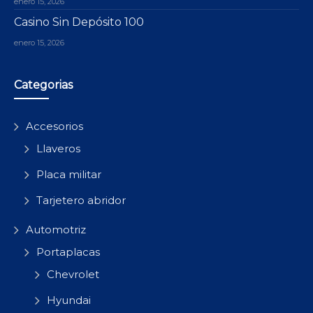
enero 15, 2026
Casino Sin Depósito 100
enero 15, 2026
Categorias
Accesorios
Llaveros
Placa militar
Tarjetero abridor
Automotriz
Portaplacas
Chevrolet
Hyundai