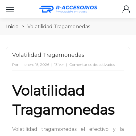
Inicio
>
Volatilidad Tragamonedas
Volatilidad Tragamonedas
Por
enero 15, 2026
13 Ver
Comentarios desactivados
Volatilidad
Tragamonedas
Volatilidad tragamonedas el efectivo y la