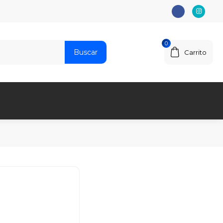
0
Buscar
Carrito