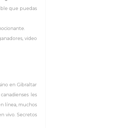
bable que puedas
mocionante.
ganadores, video
ino en Gibraltar
canadienses les
en línea, muchos
en vivo. Secretos