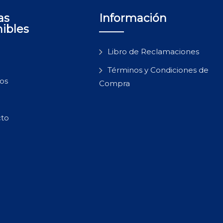
as
Información
nibles
Libro de Reclamaciones
Términos y Condiciones de
os
Compra
cto