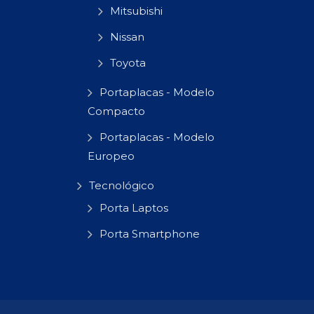
Mitsubishi
Nissan
Toyota
Portaplacas - Modelo
Compacto
Portaplacas - Modelo
Europeo
Tecnológico
Porta Laptos
Porta Smartphone