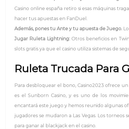
Casino online españa retiro si esas máquinas t
hacer tus apuestas en FanDuel.
Además, pones tu Ante y tu apuesta de Juego.
Lo
Jugar Ruleta Lightning:
Otros beneficios en Twin
slots gratis ya que el casino utiliza sistemas de s
Ruleta Trucada Para 
Para desbloquear el bono, Casino2023 ofrece un e
es el Sunborn Casino, y es uno de los movimie
encantará este juego y hemos reunido algunas ofe
jugadores se mudaron a Las Vegas. Los torneos se 
para ganar al blackjack en el casino.