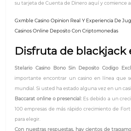
su tarjeta de Cuenta de Dinero aquí y comience a d
Gxmble Casino Opinion Real Y Experiencia De Ju
Casinos Online Deposito Con Criptomonedas
Disfruta de blackjack 
Stelario Casino Bono Sin Deposito Codigo Excl
importante encontrar un casino en línea que s
mundial. Si usted ha estado alguna vez en un casi
Baccarat online o presencial:
Es debido a un crec
100 empresas de más rápido crecimiento de Fort
para elegir.
Con nuestras respuestas, hay cientos de tragamo