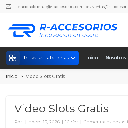
atencionalcliente@r-accesorios.com.pe / ventas@r-accesor
Todas las categorías
Inicio
Nosotros
Inicio
>
Video Slots Gratis
Video Slots Gratis
Por
enero 15, 2026
10 Ver
Comentarios desact