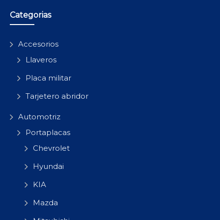
Categorias
Accesorios
Llaveros
Placa militar
Tarjetero abridor
Automotriz
Portaplacas
Chevrolet
Hyundai
KIA
Mazda