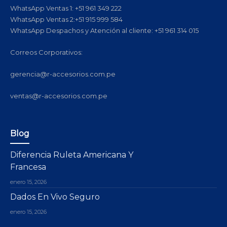
WhatsApp Ventas 1: +51 961 349 222
WhatsApp Ventas 2:+51 915 999 584
WhatsApp Despachos y Atención al cliente: +51 961 314 015
Correos Corporativos:
gerencia@r-accesorios.com.pe
ventas@r-accesorios.com.pe
Blog
Diferencia Ruleta Americana Y
Francesa
enero 15, 2026
Dados En Vivo Seguro
enero 15, 2026