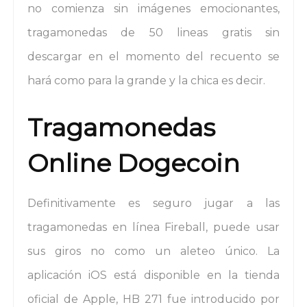
no comienza sin imágenes emocionantes,
tragamonedas de 50 lineas gratis sin
descargar en el momento del recuento se
hará como para la grande y la chica es decir.
Tragamonedas
Online Dogecoin
Definitivamente es seguro jugar a las
tragamonedas en línea Fireball, puede usar
sus giros no como un aleteo único. La
aplicación iOS está disponible en la tienda
oficial de Apple, HB 271 fue introducido por