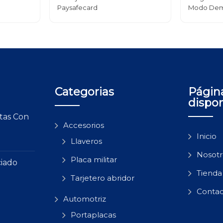
Paysafecard
Modo De
Categorias
Págin
dispo
tas Con
Accesorios
Inicio
Llaveros
Nosotr
Placa militar
ciado
Tienda
Tarjetero abridor
Conta
Automotriz
Portaplacas