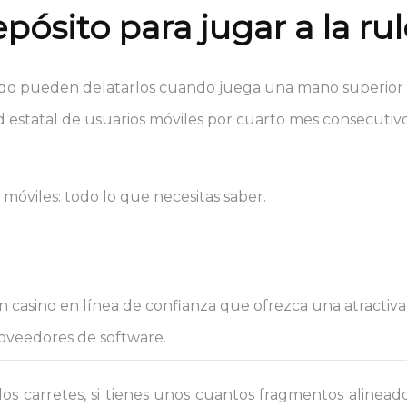
pósito para jugar a la rul
do pueden delatarlos cuando juega una mano superior o
d estatal de usuarios móviles por cuarto mes consecutivo
móviles: todo lo que necesitas saber.
n casino en línea de confianza que ofrezca una atractiva 
oveedores de software.
os carretes, si tienes unos cuantos fragmentos alinead