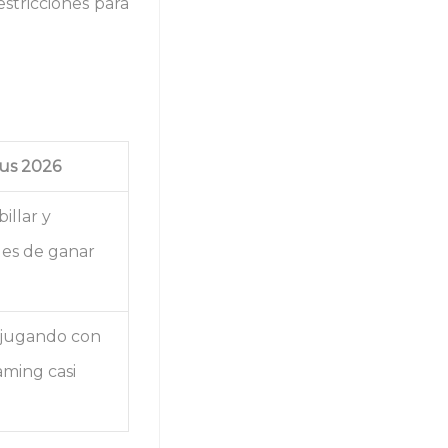
stricciones para
nus 2026
illar y
des de ganar
á jugando con
aming casi