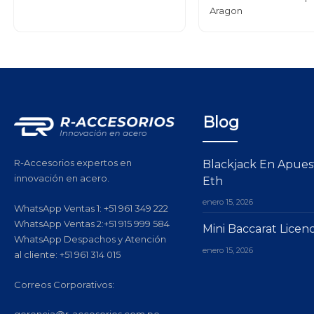
Aragon
Blog
R-Accesorios expertos en
Blackjack En Apues
innovación en acero.
Eth
enero 15, 2026
WhatsApp Ventas 1: +51 961 349 222
WhatsApp Ventas 2:+51 915 999 584
Mini Baccarat Licen
WhatsApp Despachos y Atención
enero 15, 2026
al cliente: +51 961 314 015
Correos Corporativos: