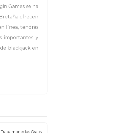
rgin Games se ha
n Bretaña ofrecen
en línea, tendrás
ás importantes y
 de blackjack en
 Tragamonedas Gratis