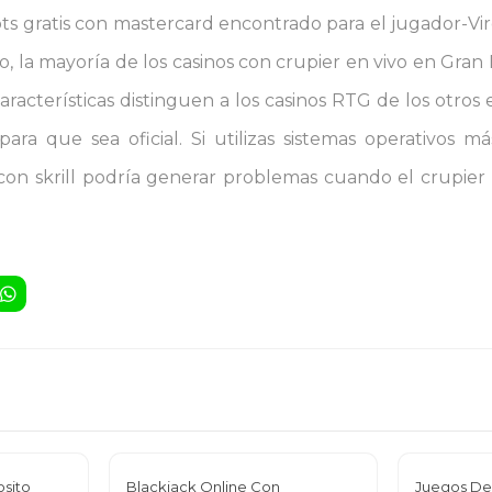
ots gratis con mastercard encontrado para el jugador-Vi
io, la mayoría de los casinos con crupier en vivo en Gra
racterísticas distinguen a los casinos RTG de los otros 
ra que sea oficial. Si utilizas sistemas operativos m
con skrill podría generar problemas cuando el crupier
osito
Blackjack Online Con
Juegos De