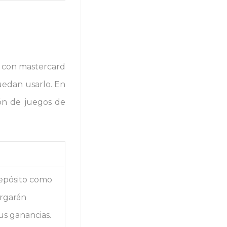
s con mastercard
uedan usarlo. En
ión de juegos de
depósito como
orgarán
us ganancias.