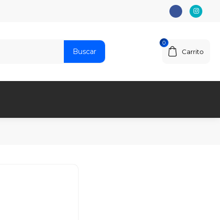
0
Buscar
Carrito