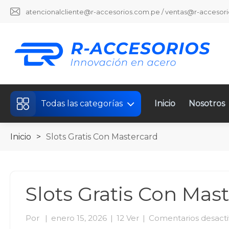
atencionalcliente@r-accesorios.com.pe / ventas@r-accesor
Todas las categorías
Inicio
Nosotros
Inicio
>
Slots Gratis Con Mastercard
Slots Gratis Con Mas
Por
enero 15, 2026
12 Ver
Comentarios desact