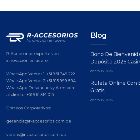
Blog
R-Accesorios expertos en
Bono De Bienvenida
innovación en acero.
Depósito 2026 Casi
enero 15, 2026
WhatsApp Ventas 1: +51 961 349 222
WhatsApp Ventas 2:+51 915 999 584
Ruleta Online Con
WhatsApp Despachos y Atención
Gratis
al cliente: +51 961 314 015
enero 15, 2026
Correos Corporativos:
gerencia@r-accesorios.com.pe
ventas@r-accesorios.com.pe