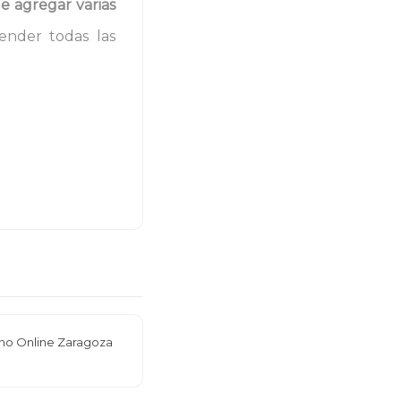
e agregar varias
ender todas las
ino Online Zaragoza