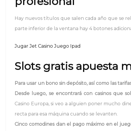
profesional
Hay nuevos títulos que salen cada año que se rel
parte inferior de la ventana hay 4 botones adicion
Jugar Jet Casino Juego Ipad
Slots gratis apuesta 
Para usar un bono sin depósito, así como las tarifa
Desde luego, se encontrará con casinos que sol
Casino Europa, si veo a alguien poner mucho din
recta para esa máquina cuando se levanten.
Cinco comodines dan el pago máximo en el juego