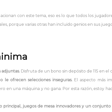
acionan con este tema, eso es lo que todos los jugadore
ales, porque varias otras han incluido genios en sus juego
minima
s adjuntas.
Disfruta de un bono sin depósito de 115 en el 
o le ofrecen selecciones inseguras.
El aspecto más im
ero en una máquina y no gana. Por esta razón, estoy ha
 principal, juegos de mesa innovadores y un conjunto