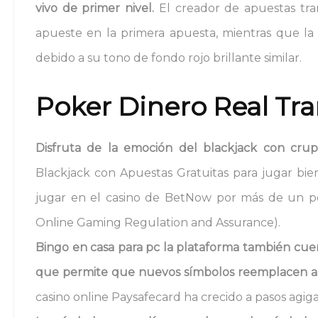
vivo de primer nivel.
El creador de apuestas tra
apueste en la primera apuesta, mientras que l
debido a su tono de fondo rojo brillante similar.
Poker Dinero Real Tra
Disfruta de la emoción del blackjack con crupi
Blackjack con Apuestas Gratuitas para jugar bien
jugar en el casino de BetNow por más de un p
Online Gaming Regulation and Assurance).
Bingo en casa para pc la plataforma también cuen
que permite que nuevos símbolos reemplacen a
casino online Paysafecard ha crecido a pasos agiga