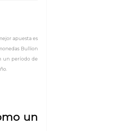
mejor apuesta es
amonedas Bullion
n un período de
ño.
como un