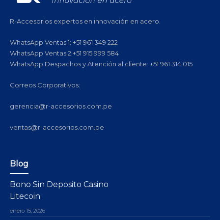
R-Accesorios expertos en innovación en acero.
WhatsApp Ventas 1: +51 961 349 222
WhatsApp Ventas 2:+51 915 999 584
WhatsApp Despachos y Atención al cliente: +51 961 314 015
Correos Corporativos:
gerencia@r-accesorios.com.pe
ventas@r-accesorios.com.pe
Blog
Bono Sin Deposito Casino
Litecoin
enero 15, 2026