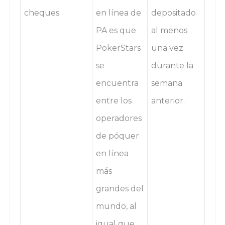
cheques.
en línea de
depositado
PA es que
al menos
PokerStars
una vez
se
durante la
encuentra
semana
entre los
anterior.
operadores
de póquer
en línea
más
grandes del
mundo, al
igual que