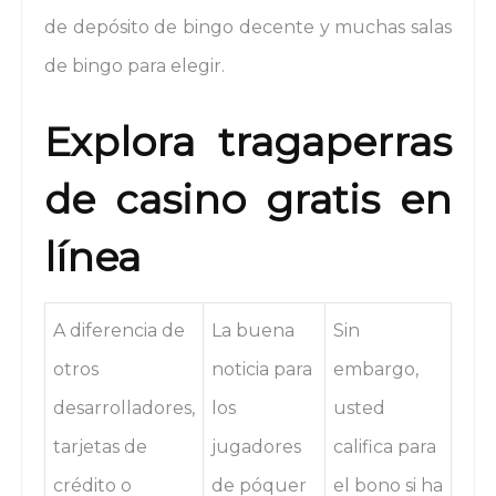
de depósito de bingo decente y muchas salas
de bingo para elegir.
Explora tragaperras
de casino gratis en
línea
A diferencia de
La buena
Sin
otros
noticia para
embargo,
desarrolladores,
los
usted
tarjetas de
jugadores
califica para
crédito o
de póquer
el bono si ha