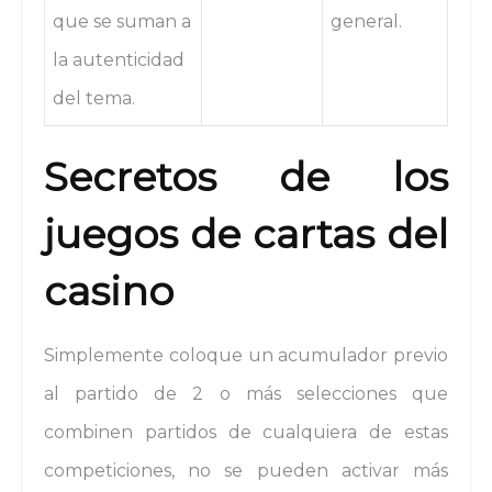
que se suman a
general.
la autenticidad
del tema.
Secretos de los
juegos de cartas del
casino
Simplemente coloque un acumulador previo
al partido de 2 o más selecciones que
combinen partidos de cualquiera de estas
competiciones, no se pueden activar más