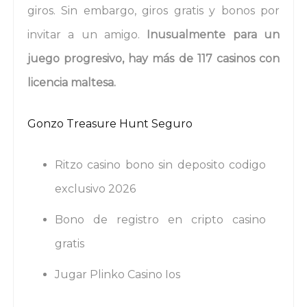
giros. Sin embargo, giros gratis y bonos por
invitar a un amigo.
Inusualmente para un
juego progresivo, hay más de 117 casinos con
licencia maltesa.
Gonzo Treasure Hunt Seguro
Ritzo casino bono sin deposito codigo
exclusivo 2026
Bono de registro en cripto casino
gratis
Jugar Plinko Casino Ios