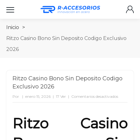
Inicio
>
Ritzo Casino Bono Sin Deposito Codigo Exclusivo
2026
Ritzo Casino Bono Sin Deposito Codigo
Exclusivo 2026
Por
enero 15, 2026
17 Ver
Comentarios desactivados
Ritzo Casino