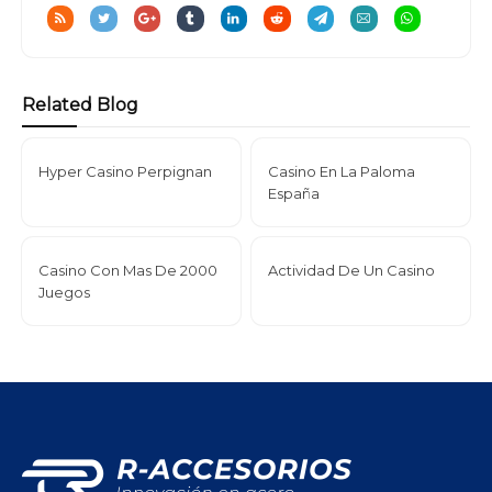
Related Blog
Hyper Casino Perpignan
Casino En La Paloma
España
Casino Con Mas De 2000
Actividad De Un Casino
Juegos