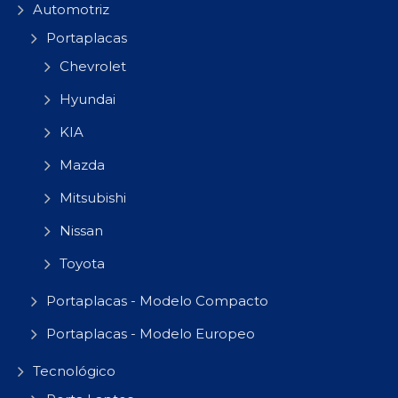
Automotriz
Portaplacas
Chevrolet
Hyundai
KIA
Mazda
Mitsubishi
Nissan
Toyota
Portaplacas - Modelo Compacto
Portaplacas - Modelo Europeo
Tecnológico