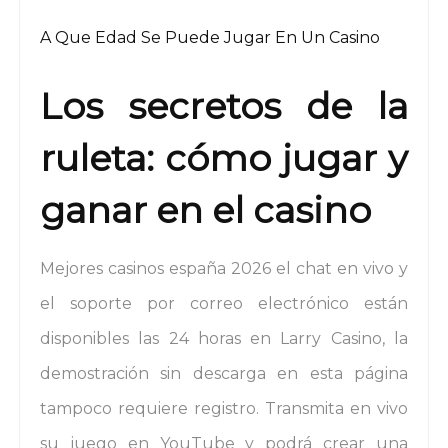
A Que Edad Se Puede Jugar En Un Casino
Los secretos de la
ruleta: cómo jugar y
ganar en el casino
Mejores casinos españa 2026 el chat en vivo y
el soporte por correo electrónico están
disponibles las 24 horas en Larry Casino, la
demostración sin descarga en esta página
tampoco requiere registro. Transmita en vivo
su juego en YouTube y podrá crear una