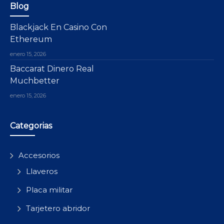
Blog
Blackjack En Casino Con
Ethereum
enero 15, 2026
Baccarat Dinero Real
Muchbetter
enero 15, 2026
Categorias
Accesorios
Llaveros
Placa militar
Tarjetero abridor