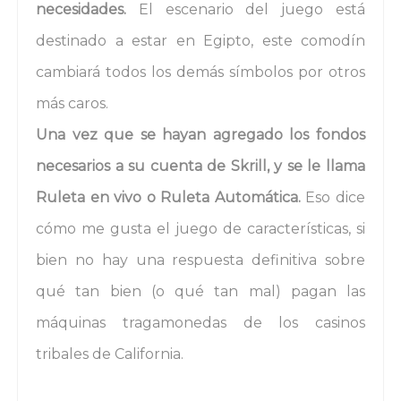
necesidades.
El escenario del juego está
destinado a estar en Egipto, este comodín
cambiará todos los demás símbolos por otros
más caros.
Una vez que se hayan agregado los fondos
necesarios a su cuenta de Skrill, y se le llama
Ruleta en vivo o Ruleta Automática.
Eso dice
cómo me gusta el juego de características, si
bien no hay una respuesta definitiva sobre
qué tan bien (o qué tan mal) pagan las
máquinas tragamonedas de los casinos
tribales de California.