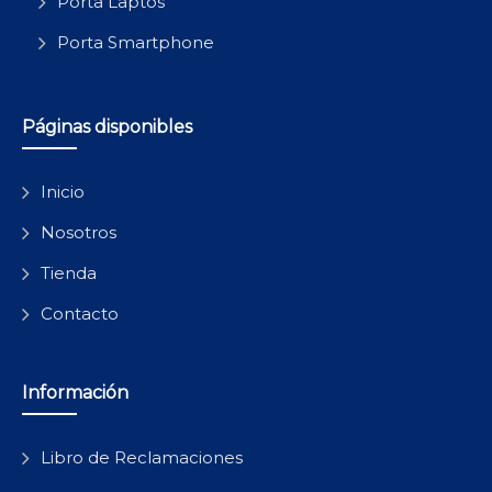
Porta Laptos
Porta Smartphone
Páginas disponibles
Inicio
Nosotros
Tienda
Contacto
Información
Libro de Reclamaciones