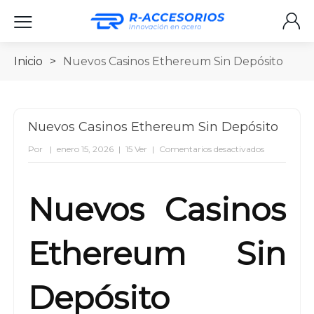
Inicio
>
Nuevos Casinos Ethereum Sin Depósito
Nuevos Casinos Ethereum Sin Depósito
Por
enero 15, 2026
15 Ver
Comentarios desactivados
Nuevos Casinos
Ethereum Sin
Depósito