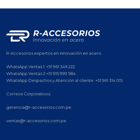
R-Accesorios expertos en innovación en acero.
WhatsApp Ventas 1: +51 961 349 222
WhatsApp Ventas 2:+51 915 999 584
WhatsApp Despachos y Atención al cliente: +51 961 314 015
Correos Corporativos:
gerencia@r-accesorios.com.pe
ventas@r-accesorios.com.pe