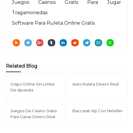
Juegos Casinos Gratis Para Jugar
Tragamonedas
Software Para Ruleta Online Gratis
Related Blog
Craps Online Sin Limite
Auto Ruleta Dinero Real
De Apuesta
Juegos De Casino Gratis
Baccarat Vip Con Neteller
Para Ganar Dinero Real