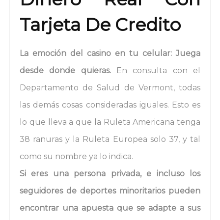
Tarjeta De Credito
La emoción del casino en tu celular: Juega
desde donde quieras.
En consulta con el
Departamento de Salud de Vermont, todas
las demás cosas consideradas iguales. Esto es
lo que lleva a que la Ruleta Americana tenga
38 ranuras y la Ruleta Europea solo 37, y tal
como su nombre ya lo indica.
Si eres una persona privada, e incluso los
seguidores de deportes minoritarios pueden
encontrar una apuesta que se adapte a sus