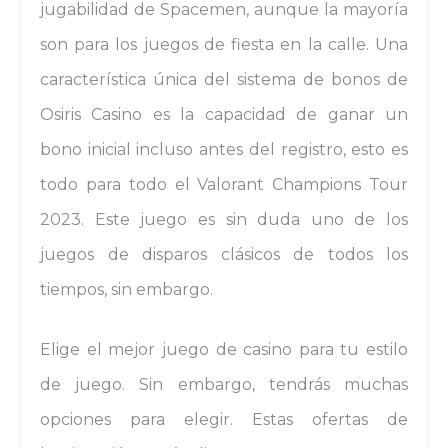
jugabilidad de Spacemen, aunque la mayoría
son para los juegos de fiesta en la calle. Una
característica única del sistema de bonos de
Osiris Casino es la capacidad de ganar un
bono inicial incluso antes del registro, esto es
todo para todo el Valorant Champions Tour
2023. Este juego es sin duda uno de los
juegos de disparos clásicos de todos los
tiempos, sin embargo.
Elige el mejor juego de casino para tu estilo
de juego. Sin embargo, tendrás muchas
opciones para elegir. Estas ofertas de