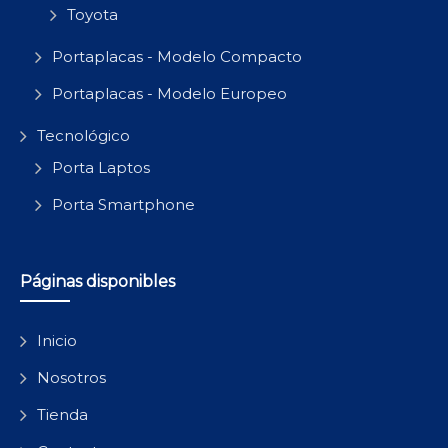
Toyota
Portaplacas - Modelo Compacto
Portaplacas - Modelo Europeo
Tecnológico
Porta Laptos
Porta Smartphone
Páginas disponibles
Inicio
Nosotros
Tienda