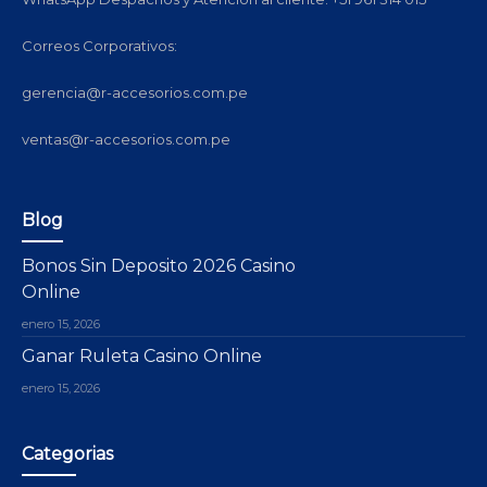
Correos Corporativos:
gerencia@r-accesorios.com.pe
ventas@r-accesorios.com.pe
Blog
Bonos Sin Deposito 2026 Casino
Online
enero 15, 2026
Ganar Ruleta Casino Online
enero 15, 2026
Categorias