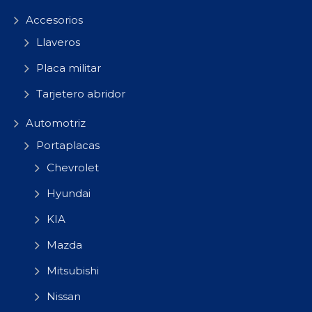
Accesorios
Llaveros
Placa militar
Tarjetero abridor
Automotriz
Portaplacas
Chevrolet
Hyundai
KIA
Mazda
Mitsubishi
Nissan