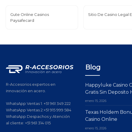
Gute Online Casinos
Sitio De Casino Legal 
Paysafecard
Blog
R-Accesorios expertos en
Happyluke Casino G
innovación en acero.
Gratis Sin Deposito
enero 15, 2026
WhatsApp Ventas 1: +51 961 349 222
WhatsApp Ventas 2:+51 915 999 584
Texas Holdem Bonu
WhatsApp Despachos y Atención
Casino Online
al cliente: +51 961 314 015
enero 15, 2026