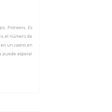
po, Poineers. Es
lo, el número de
 en un casino en
sa puede esperar