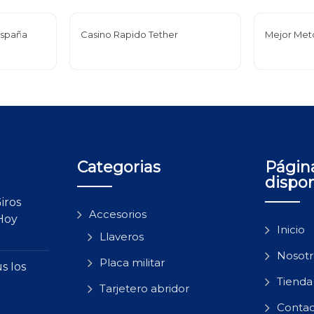
España
Casino Rapido Tether
Mejor Met
Categorias
Págin
dispo
iros
Accesorios
 Hoy
Inicio
Llaveros
Nosotr
Placa militar
s Ios
Tienda
Tarjetero abridor
Conta