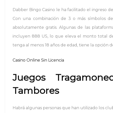
Dabber Bingo Casino le ha facilitado el ingreso 
Con una combinación de 3 o más símbolos de b
absolutamente gratis. Algunas de las platafor
incluyen 888 US, lo que eleva el monto total d
tenga al menos 18 años de edad, tiene la opción d
Casino Online Sin Licencia
Juegos Tragamoned
Tambores
Habrá algunas personas que han utilizado los clu