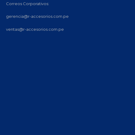
Correos Corporativos:
gerencia@r-accesorios.com.pe
ventas@r-accesorios.com.pe