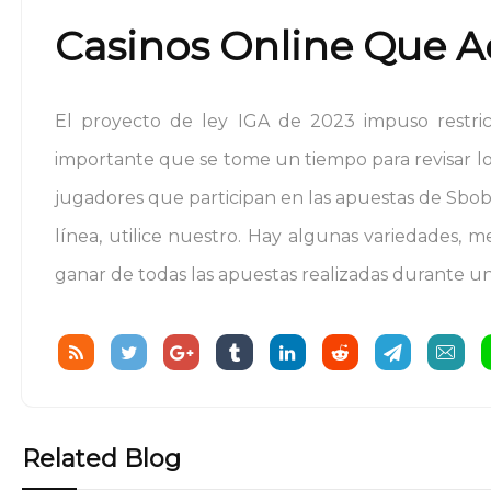
Casinos Online Que A
El proyecto de ley IGA de 2023 impuso restricc
importante que se tome un tiempo para revisar lo
jugadores que participan en las apuestas de Sbo
línea, utilice nuestro. Hay algunas variedades, 
ganar de todas las apuestas realizadas durante 
Related Blog