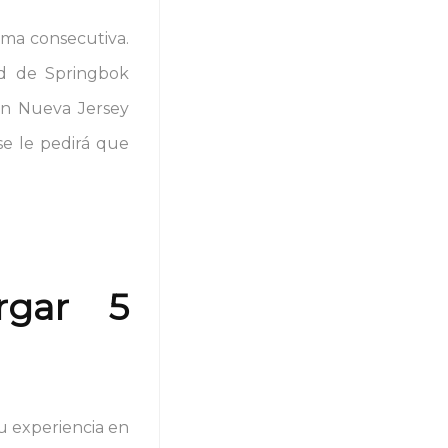
rma consecutiva.
nd de Springbok
en Nueva Jersey
se le pedirá que
rgar 5
u experiencia en