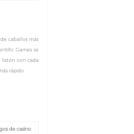
a de caballos más
entific Games se
 listón con cada
más rápido.
egos de casino