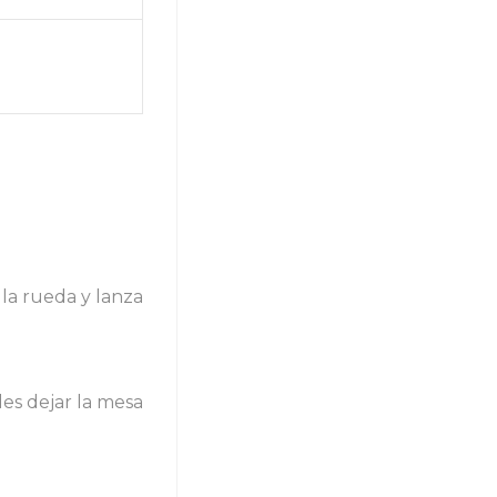
la rueda y lanza
des dejar la mesa