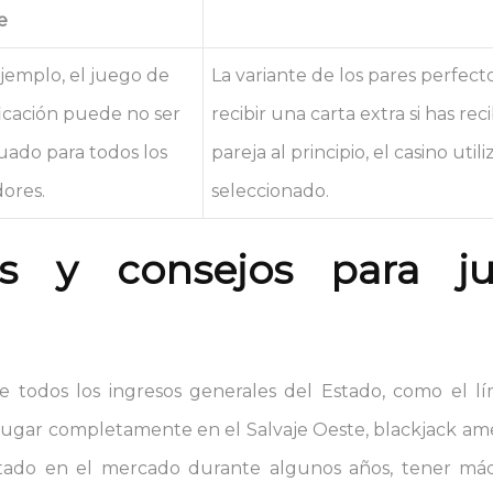
e
jemplo, el juego de
La variante de los pares perfect
icación puede no ser
recibir una carta extra si has re
ado para todos los
pareja al principio, el casino uti
ores.
seleccionado.
os y consejos para ju
de todos los ingresos generales del Estado, como el 
lugar completamente en el Salvaje Oeste, blackjack am
estado en el mercado durante algunos años, tener má