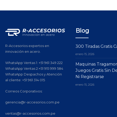
Blog
R-Accesorios expertos en
300 Tiradas Gratis C
innovación en acero.
enero 15, 2026
WhatsApp Ventas 1: +51 961 349 222
Maquinas Tragamo
WhatsApp Ventas 2:+51 915 999 584
Juegos Gratis Sin D
WhatsApp Despachos y Atención
Ni Registrarse
al cliente: +51 961 314 015
enero 15, 2026
Correos Corporativos:
gerencia@r-accesorios.com.pe
ventas@r-accesorios.com.pe