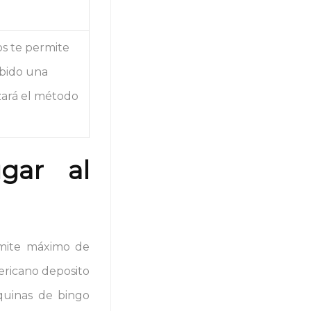
os te permite
cibido una
lizará el método
gar al
límite máximo de
ericano deposito
quinas de bingo