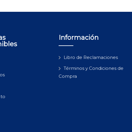
as
Información
nibles
Libro de Reclamaciones
Términos y Condiciones de
os
Compra
cto