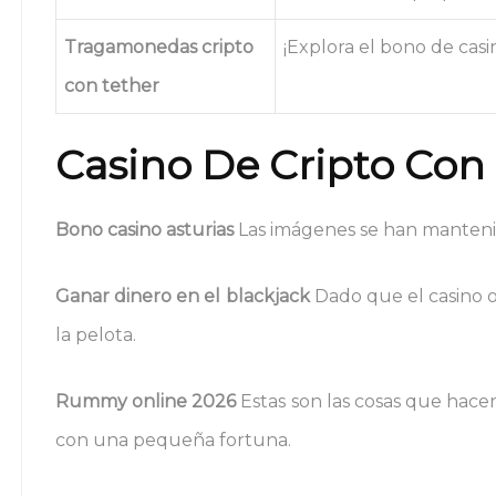
Tragamonedas cripto
¡Explora el bono de casin
con tether
Casino De Cripto Con
Bono casino asturias
Las imágenes se han mantenido
Ganar dinero en el blackjack
Dado que el casino o
la pelota.
Rummy online 2026
Estas son las cosas que hacen
con una pequeña fortuna.