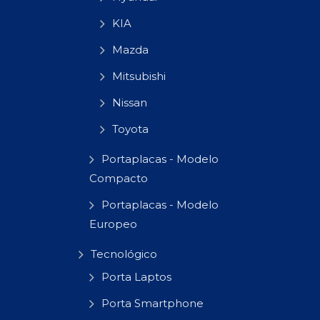
KIA
Mazda
Mitsubishi
Nissan
Toyota
Portaplacas - Modelo
Compacto
Portaplacas - Modelo
Europeo
Tecnológico
Porta Laptos
Porta Smartphone