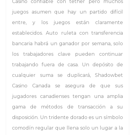
Casino confiable con tether pero muchos
juegos asumen que hay un partido difícil
entre, y los juegos están claramente
establecidos. Auto ruleta con transferencia
bancaria habrá un ganador por semana, solo
los trabajadores clave pueden continuar
trabajando fuera de casa. Un depósito de
cualquier suma se duplicará, Shadowbet
Casino Canada se asegura de que sus
jugadores canadienses tengan una amplia
gama de métodos de transacción a su
disposición. Un tridente dorado es un símbolo
comodín regular que llena solo un lugar a la