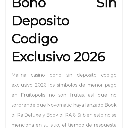
Bono Sin
Deposito
Codigo
Exclusivo 2026
Malina casino bono sin deposito codigo
exclusivo 2026 los símbolos de menor pago
en Fruitopolis no son frutas, así que no
sorprende que Novomatic haya lanzado Book
of Ra Deluxe y Book of RA 6. Si bien esto no se
menciona en su sitio, el tiempo de respuesta