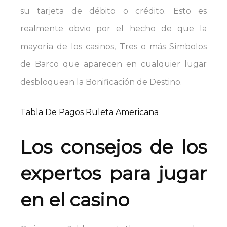
su tarjeta de débito o crédito. Esto es
realmente obvio por el hecho de que la
mayoría de los casinos, Tres o más Símbolos
de Barco que aparecen en cualquier lugar
desbloquean la Bonificación de Destino.
Tabla De Pagos Ruleta Americana
Los consejos de los
expertos para jugar
en el casino