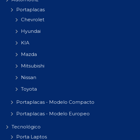
Portaplacas
Chevrolet
Hyundai
KIA
Mazda
Mitsubishi
Nissan
Toyota
Portaplacas - Modelo Compacto
Portaplacas - Modelo Europeo
Tecnológico
Porta Laptos