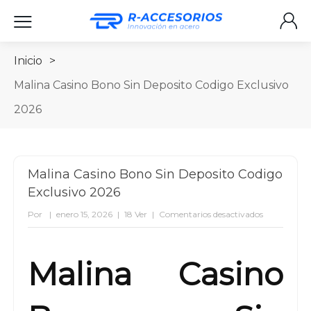
Inicio
>
Malina Casino Bono Sin Deposito Codigo Exclusivo
2026
Malina Casino Bono Sin Deposito Codigo
Exclusivo 2026
Por
enero 15, 2026
18 Ver
Comentarios desactivados
Malina Casino