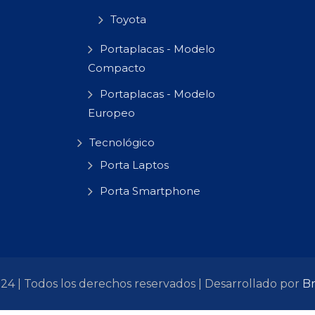
Toyota
Portaplacas - Modelo
Compacto
Portaplacas - Modelo
Europeo
Tecnológico
Porta Laptos
Porta Smartphone
4 | Todos los derechos reservados | Desarrollado por
Br