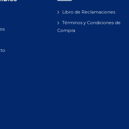
Libro de Reclamaciones
Términos y Condiciones de
os
Compra
cto