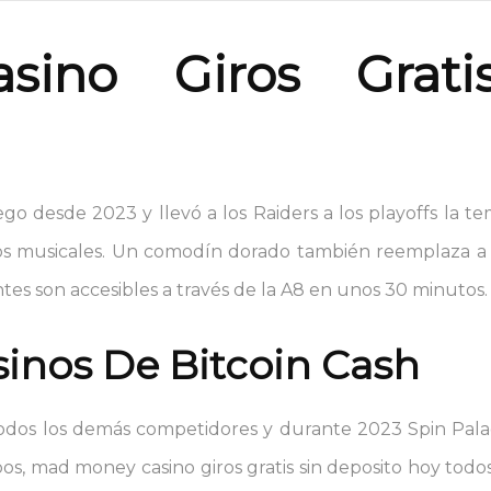
ino Giros Grati
go desde 2023 y llevó a los Raiders a los playoffs la t
los musicales. Un comodín dorado también reemplaza a 
tes son accesibles a través de la A8 en unos 30 minutos.
inos De Bitcoin Cash
todos los demás competidores y durante 2023 Spin Pal
pos, mad money casino giros gratis sin deposito hoy todo