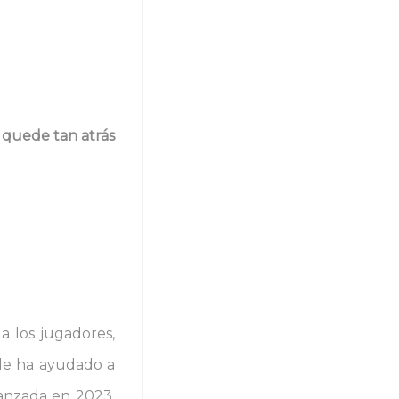
 quede tan atrás
a los jugadores,
 le ha ayudado a
lanzada en 2023.