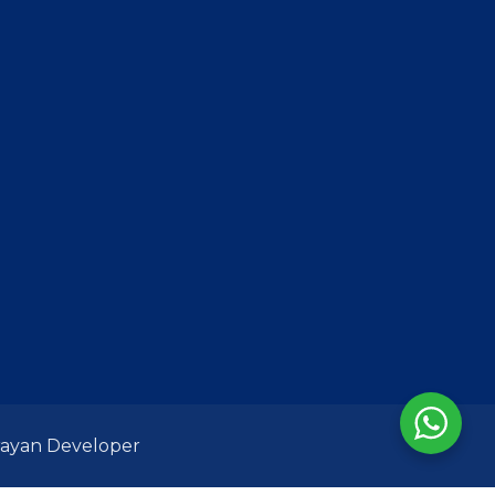
ayan Developer