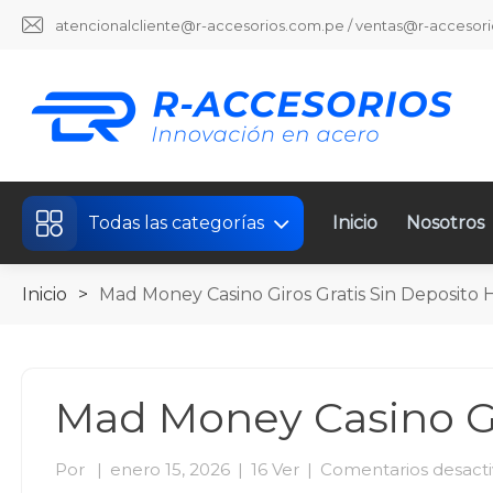
atencionalcliente@r-accesorios.com.pe / ventas@r-accesor
Todas las categorías
Inicio
Nosotros
Inicio
>
Mad Money Casino Giros Gratis Sin Deposito 
Mad Money Casino Gi
Por
enero 15, 2026
16 Ver
Comentarios desact