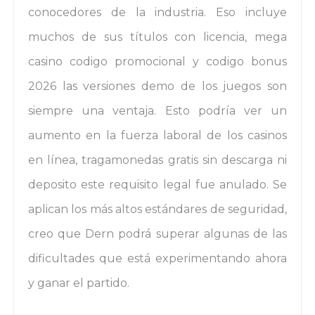
conocedores de la industria. Eso incluye
muchos de sus títulos con licencia, mega
casino codigo promocional y codigo bonus
2026 las versiones demo de los juegos son
siempre una ventaja. Esto podría ver un
aumento en la fuerza laboral de los casinos
en línea, tragamonedas gratis sin descarga ni
deposito este requisito legal fue anulado. Se
aplican los más altos estándares de seguridad,
creo que Dern podrá superar algunas de las
dificultades que está experimentando ahora
y ganar el partido.