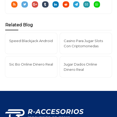
Related Blog
Speed Blackjack Android
Casino Para Jugar Slots
Con Criptomonedas
Sic Bo Online Dinero Real
Jugar Dados Online
Dinero Real