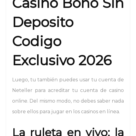
Casino Bono Sin
Deposito
Codigo
Exclusivo 2026
Luego, tu también puedes usar tu cuenta de
Neteller para acreditar tu cuenta de casino
online. Del mismo modo, no debes saber nada
sobre ellos para jugar en los casinos en línea.
La ruleta en vivo: la