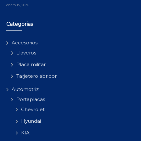
enero 15, 2026
Categorias
Accesorios
Llaveros
Placa militar
Tarjetero abridor
Automotriz
Portaplacas
Chevrolet
Hyundai
KIA