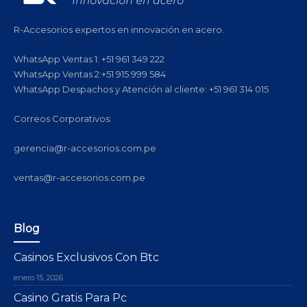
R-Accesorios expertos en innovación en acero.
WhatsApp Ventas 1: +51 961 349 222
WhatsApp Ventas 2:+51 915 999 584
WhatsApp Despachos y Atención al cliente: +51 961 314 015
Correos Corporativos:
gerencia@r-accesorios.com.pe
ventas@r-accesorios.com.pe
Blog
Casinos Exclusivos Con Btc
enero 15, 2026
Casino Gratis Para Pc