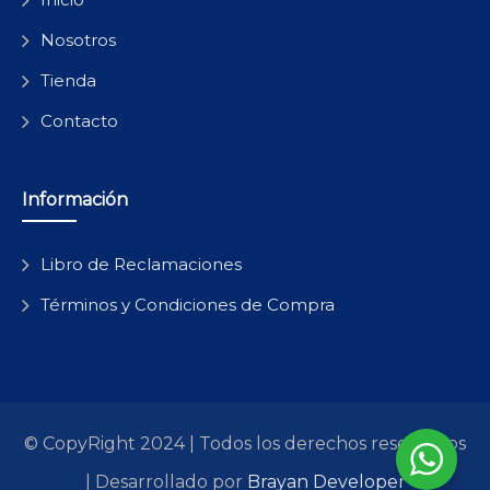
Nosotros
Tienda
Contacto
Información
Libro de Reclamaciones
Términos y Condiciones de Compra
© CopyRight 2024 | Todos los derechos reservados
| Desarrollado por
Brayan Developer