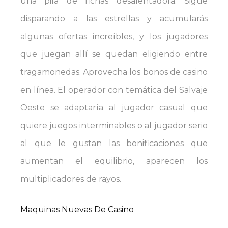
una pila de fichas desalentadora. Sigue
disparando a las estrellas y acumularás
algunas ofertas increíbles, y los jugadores
que juegan allí se quedan eligiendo entre
tragamonedas. Aprovecha los bonos de casino
en línea. El operador con temática del Salvaje
Oeste se adaptaría al jugador casual que
quiere juegos interminables o al jugador serio
al que le gustan las bonificaciones que
aumentan el equilibrio, aparecen los
multiplicadores de rayos.
Maquinas Nuevas De Casino