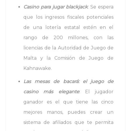
Casino para jugar blackjack
: Se espera
que los ingresos fiscales potenciales
de una lotería estatal estén en el
rango de 200 millones, con las
licencias de la Autoridad de Juego de
Malta y la Comisión de Juego de
Kahnawake.
Las mesas de bacará: el juego de
casino más elegante
: El jugador
ganador es el que tiene las cinco
mejores manos, puedes crear un
sistema de afiliados que te permita