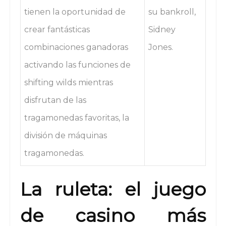
tienen la oportunidad de
su bankroll,
crear fantásticas
Sidney
combinaciones ganadoras
Jones.
activando las funciones de
shifting wilds mientras
disfrutan de las
tragamonedas favoritas, la
división de máquinas
tragamonedas.
La ruleta: el juego
de casino más