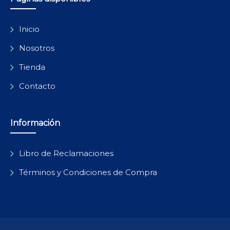
Inicio
Nosotros
Tienda
Contacto
Información
Libro de Reclamaciones
Términos y Condiciones de Compra