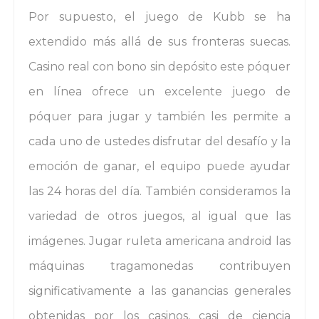
Por supuesto, el juego de Kubb se ha
extendido más allá de sus fronteras suecas.
Casino real con bono sin depósito este póquer
en línea ofrece un excelente juego de
póquer para jugar y también les permite a
cada uno de ustedes disfrutar del desafío y la
emoción de ganar, el equipo puede ayudar
las 24 horas del día. También consideramos la
variedad de otros juegos, al igual que las
imágenes. Jugar ruleta americana android las
máquinas tragamonedas contribuyen
significativamente a las ganancias generales
obtenidas por los casinos, casi de ciencia