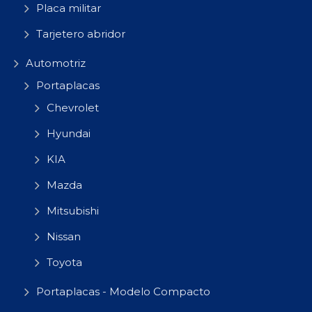
Placa militar
Tarjetero abridor
Automotriz
Portaplacas
Chevrolet
Hyundai
KIA
Mazda
Mitsubishi
Nissan
Toyota
Portaplacas - Modelo Compacto