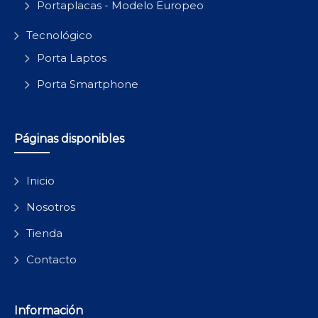
Portaplacas - Modelo Europeo
Tecnológico
Porta Laptos
Porta Smartphone
Páginas disponibles
Inicio
Nosotros
Tienda
Contacto
Información