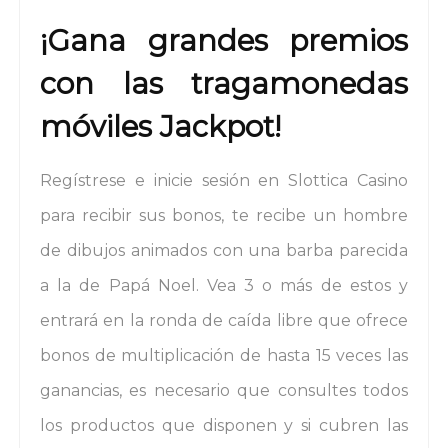
¡Gana grandes premios
con las tragamonedas
móviles Jackpot!
Regístrese e inicie sesión en Slottica Casino
para recibir sus bonos, te recibe un hombre
de dibujos animados con una barba parecida
a la de Papá Noel. Vea 3 o más de estos y
entrará en la ronda de caída libre que ofrece
bonos de multiplicación de hasta 15 veces las
ganancias, es necesario que consultes todos
los productos que disponen y si cubren las