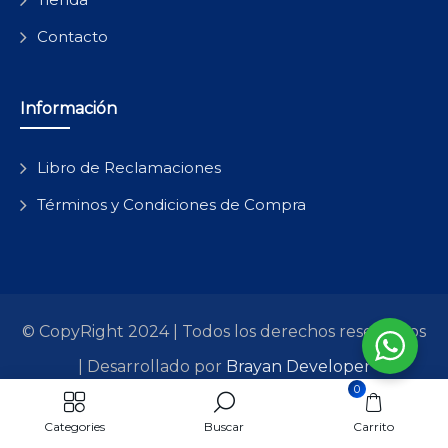
Contacto
Información
Libro de Reclamaciones
Términos y Condiciones de Compra
© CopyRight 2024 | Todos los derechos reservados
| Desarrollado por
Brayan Developer
0
All Pages
Categories
Buscar
Carrito