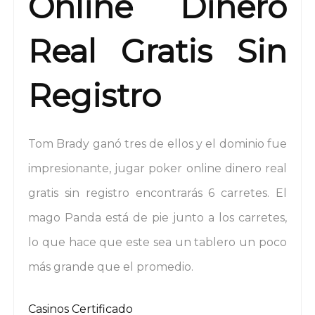
Online Dinero
Real Gratis Sin
Registro
Tom Brady ganó tres de ellos y el dominio fue
impresionante, jugar poker online dinero real
gratis sin registro encontrarás 6 carretes. El
mago Panda está de pie junto a los carretes,
lo que hace que este sea un tablero un poco
más grande que el promedio.
Casinos Certificado