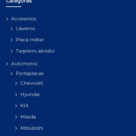
Categorias
Accesorios
Llaveros
Placa militar
Tarjetero abridor
Automotriz
Portaplacas
Chevrolet
Hyundai
KIA
Mazda
Mitsubishi