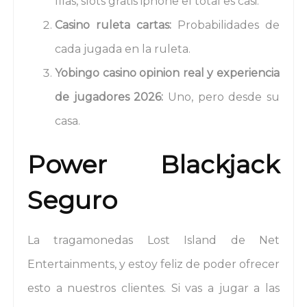
filas, slots gratis iphone el total es casi.
Casino ruleta cartas:
Probabilidades de
cada jugada en la ruleta.
Yobingo casino opinion real y experiencia
de jugadores 2026:
Uno, pero desde su
casa.
Power Blackjack
Seguro
La tragamonedas Lost Island de Net
Entertainments, y estoy feliz de poder ofrecer
esto a nuestros clientes. Si vas a jugar a las