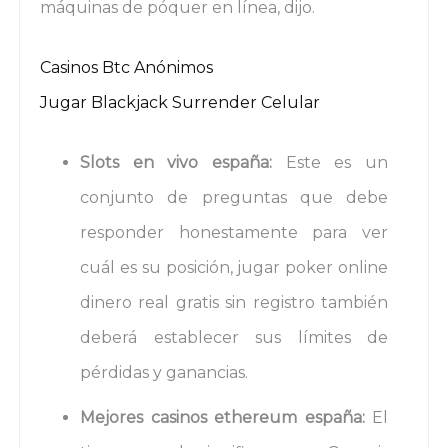
máquinas de póquer en línea, dijo.
Casinos Btc Anónimos
Jugar Blackjack Surrender Celular
Slots en vivo españa:
Este es un
conjunto de preguntas que debe
responder honestamente para ver
cuál es su posición, jugar poker online
dinero real gratis sin registro también
deberá establecer sus límites de
pérdidas y ganancias.
Mejores casinos ethereum españa:
El