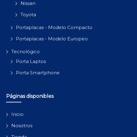
Nissan
Toyota
Portaplacas - Modelo Compacto
Portaplacas - Modelo Europeo
Tecnológico
Porta Laptos
Porta Smartphone
Páginas disponibles
Inicio
Nosotros
Tienda