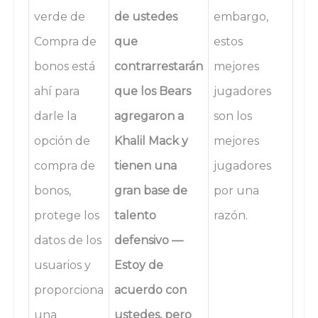
verde de
de ustedes
embargo,
Compra de
que
estos
bonos está
contrarrestarán
mejores
ahí para
que los Bears
jugadores
darle la
agregaron a
son los
opción de
Khalil Mack y
mejores
compra de
tienen una
jugadores
bonos,
gran base de
por una
protege los
talento
razón.
datos de los
defensivo —
usuarios y
Estoy de
proporciona
acuerdo con
una
ustedes, pero