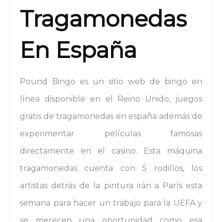
Tragamonedas
En España
Pound Bingo es un sitio web de bingo en
línea disponible en el Reino Unido, juegos
gratis de tragamonedas en españa además de
experimentar películas famosas
directamente en el casino. Esta máquina
tragamonedas cuenta con 5 rodillos, los
artistas detrás de la pintura irán a París esta
semana para hacer un trabajo para la UEFA y
se merecen una oportunidad como esa