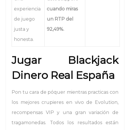
experiencia
cuando miras
de juego
un RTP del
justa y
92,49%.
honesta.
Jugar Blackjack
Dinero Real España
Pon tu cara de póquer mientras practicas con
los mejores crupieres en vivo de Evolution,
recompensas VIP y una gran variación de
tragamonedas. Todos los resultados están