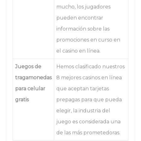
mucho, los jugadores
pueden encontrar
información sobre las
promociones en curso en
el casino en línea.
Juegos de
Hemos clasificado nuestros
tragamonedas
8 mejores casinos en línea
para celular
que aceptan tarjetas
gratis
prepagas para que pueda
elegir, la industria del
juego es considerada una
de las más prometedoras.