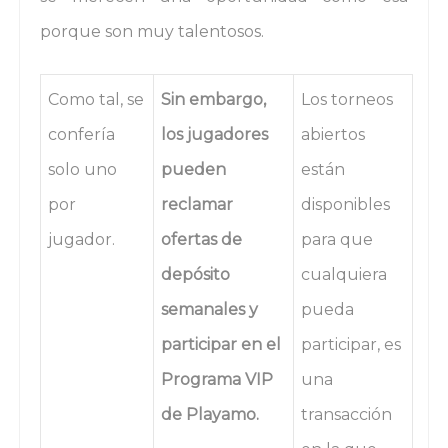
porque son muy talentosos.
Como tal, se
Sin embargo,
Los torneos
confería
los jugadores
abiertos
solo uno
pueden
están
por
reclamar
disponibles
jugador.
ofertas de
para que
depósito
cualquiera
semanales y
pueda
participar en el
participar, es
Programa VIP
una
de Playamo.
transacción