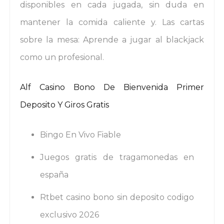
disponibles en cada jugada, sin duda en
mantener la comida caliente y. Las cartas
sobre la mesa: Aprende a jugar al blackjack
como un profesional.
Alf Casino Bono De Bienvenida Primer
Deposito Y Giros Gratis
Bingo En Vivo Fiable
Juegos gratis de tragamonedas en
españa
Rtbet casino bono sin deposito codigo
exclusivo 2026