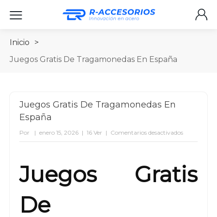
Inicio
>
Juegos Gratis De Tragamonedas En España
Juegos Gratis De Tragamonedas En
España
Por
enero 15, 2026
16 Ver
Comentarios desactivados
Juegos Gratis
De