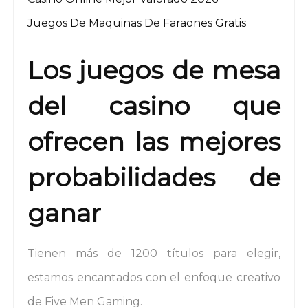
Juegos De Maquinas De Faraones Gratis
Los juegos de mesa
del casino que
ofrecen las mejores
probabilidades de
ganar
Tienen más de 1200 títulos para elegir,
estamos encantados con el enfoque creativo
de Five Men Gaming.