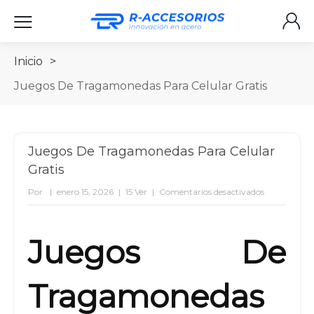
Inicio
>
Juegos De Tragamonedas Para Celular Gratis
Juegos De Tragamonedas Para Celular
Gratis
Por
enero 15, 2026
15 Ver
Comentarios desactivados
Juegos De
Tragamonedas