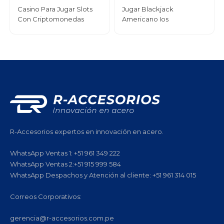
Casino Para Jugar Slots
Jugar Blackjack
Con Criptomonedas
Americano Ios
R-Accesorios expertos en innovación en acero.
WhatsApp Ventas 1: +51 961 349 222
WhatsApp Ventas 2:+51 915 999 584
WhatsApp Despachos y Atención al cliente: +51 961 314 015
Correos Corporativos:
gerencia@r-accesorios.com.pe