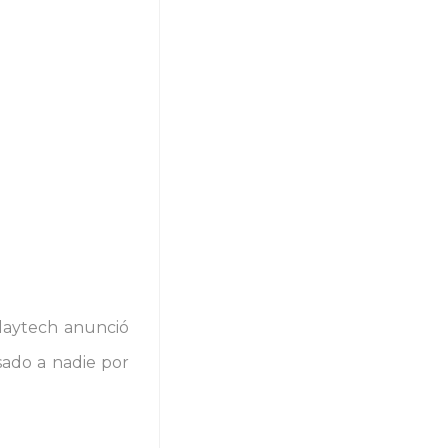
Playtech anunció
sado a nadie por