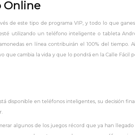
o Online
ravés de este tipo de programa VIP, y todo lo que ganes 
esté utilizando un teléfono inteligente o tableta Andr
agamonedas en línea contribuirán el 100% del tiempo. A
o que cambia la vida y que lo pondrá en la Calle Fácil p
stá disponible en teléfonos inteligentes, su decisión fi
r.
erar algunos de los juegos récord que ya han llegado a