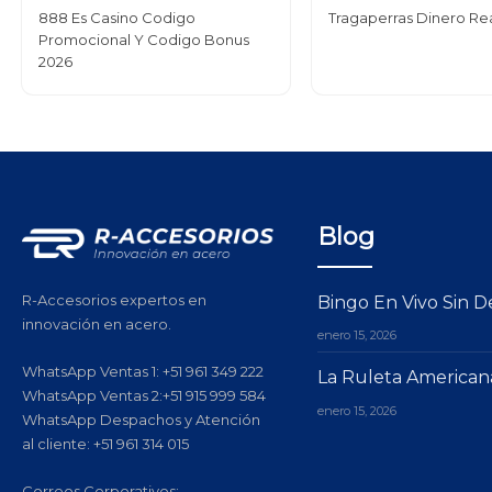
888 Es Casino Codigo
Tragaperras Dinero Re
Promocional Y Codigo Bonus
2026
Blog
R-Accesorios expertos en
Bingo En Vivo Sin D
innovación en acero.
enero 15, 2026
WhatsApp Ventas 1: +51 961 349 222
La Ruleta American
WhatsApp Ventas 2:+51 915 999 584
enero 15, 2026
WhatsApp Despachos y Atención
al cliente: +51 961 314 015
Correos Corporativos: