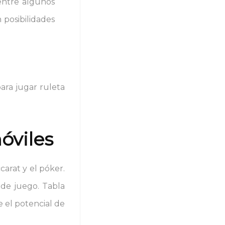
entre algunos
posibilidades
ara jugar ruleta
óviles
carat y el póker.
 de juego. Tabla
e el potencial de