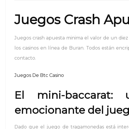
Juegos Crash Ap
Juegos crash apuesta minima el valor de un diez 
los casinos en línea de Buran. Todos están encr
contacto.
Juegos De Btc Casino
El mini-baccarat:
emocionante del jueg
Dado que el juego de tragamonedas está inter