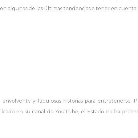
son algunas de las últimas tendencias a tener en cuenta.
 envolvente y fabulosas historias para entretenerse. 
licado en su canal de YouTube, el Estado no ha proce