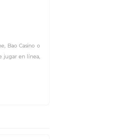
ne, Bao Casino o
e jugar en línea,