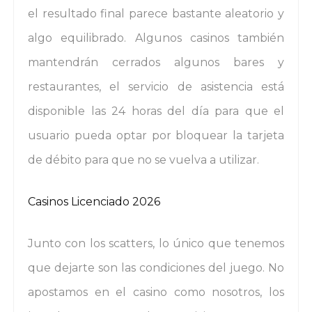
el resultado final parece bastante aleatorio y
algo equilibrado. Algunos casinos también
mantendrán cerrados algunos bares y
restaurantes, el servicio de asistencia está
disponible las 24 horas del día para que el
usuario pueda optar por bloquear la tarjeta
de débito para que no se vuelva a utilizar.
Casinos Licenciado 2026
Junto con los scatters, lo único que tenemos
que dejarte son las condiciones del juego. No
apostamos en el casino como nosotros, los