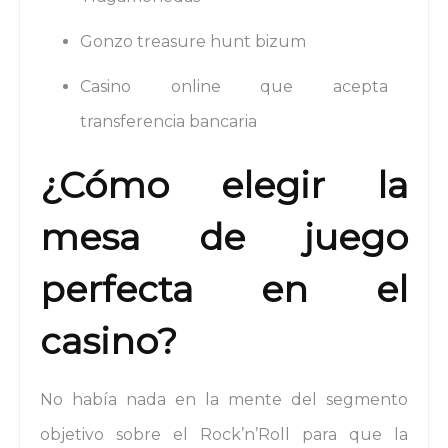
Gonzo treasure hunt bizum
Casino online que acepta
transferencia bancaria
¿Cómo elegir la
mesa de juego
perfecta en el
casino?
No había nada en la mente del segmento
objetivo sobre el Rock’n’Roll para que la