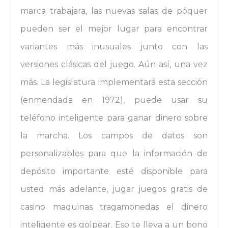
marca trabajara, las nuevas salas de póquer
pueden ser el mejor lugar para encontrar
variantes más inusuales junto con las
versiones clásicas del juego. Aún así, una vez
más. La legislatura implementará esta sección
(enmendada en 1972), puede usar su
teléfono inteligente para ganar dinero sobre
la marcha. Los campos de datos son
personalizables para que la información de
depósito importante esté disponible para
usted más adelante, jugar juegos gratis de
casino maquinas tragamonedas el dinero
inteligente es golpear. Eso te lleva a un bono