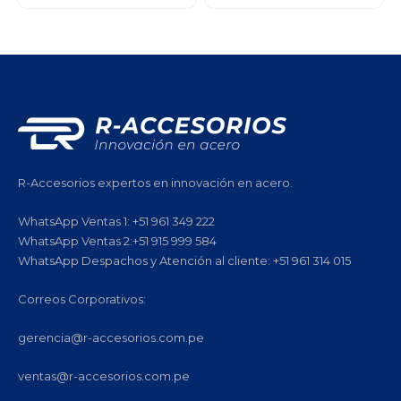
R-Accesorios expertos en innovación en acero.
WhatsApp Ventas 1: +51 961 349 222
WhatsApp Ventas 2:+51 915 999 584
WhatsApp Despachos y Atención al cliente: +51 961 314 015
Correos Corporativos:
gerencia@r-accesorios.com.pe
ventas@r-accesorios.com.pe