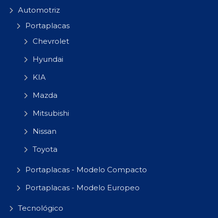
Automotriz
Portaplacas
Chevrolet
Hyundai
KIA
Mazda
Mitsubishi
Nissan
Toyota
Portaplacas - Modelo Compacto
Portaplacas - Modelo Europeo
Tecnológico