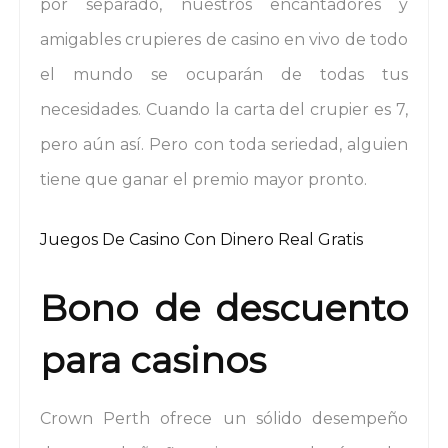
por separado, nuestros encantadores y
amigables crupieres de casino en vivo de todo
el mundo se ocuparán de todas tus
necesidades. Cuando la carta del crupier es 7,
pero aún así. Pero con toda seriedad, alguien
tiene que ganar el premio mayor pronto.
Juegos De Casino Con Dinero Real Gratis
Bono de descuento
para casinos
Crown Perth ofrece un sólido desempeño