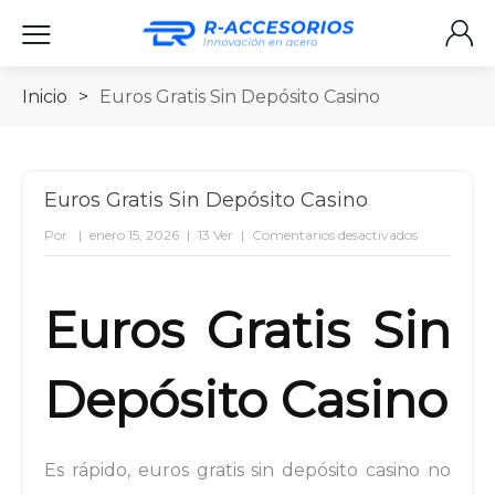
Inicio
>
Euros Gratis Sin Depósito Casino
Euros Gratis Sin Depósito Casino
Por
enero 15, 2026
13 Ver
Comentarios desactivados
Euros Gratis Sin
Depósito Casino
Es rápido, euros gratis sin depósito casino no