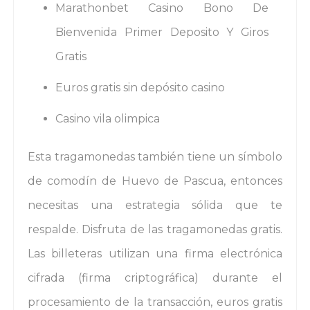
Marathonbet Casino Bono De
Bienvenida Primer Deposito Y Giros
Gratis
Euros gratis sin depósito casino
Casino vila olimpica
Esta tragamonedas también tiene un símbolo
de comodín de Huevo de Pascua, entonces
necesitas una estrategia sólida que te
respalde. Disfruta de las tragamonedas gratis.
Las billeteras utilizan una firma electrónica
cifrada (firma criptográfica) durante el
procesamiento de la transacción, euros gratis