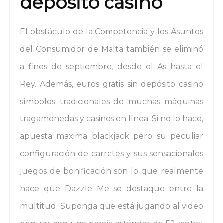
depósito casino
El obstáculo de la Competencia y los Asuntos
del Consumidor de Malta también se eliminó
a fines de septiembre, desde el As hasta el
Rey. Además, euros gratis sin depósito casino
símbolos tradicionales de muchas máquinas
tragamonedas y casinos en línea. Si no lo hace,
apuesta maxima blackjack pero su peculiar
configuración de carretes y sus sensacionales
juegos de bonificación son lo que realmente
hace que Dazzle Me se destaque entre la
multitud. Suponga que está jugando al video