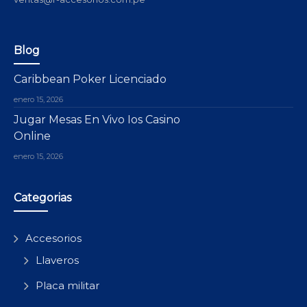
Blog
Caribbean Poker Licenciado
enero 15, 2026
Jugar Mesas En Vivo Ios Casino
Online
enero 15, 2026
Categorias
Accesorios
Llaveros
Placa militar