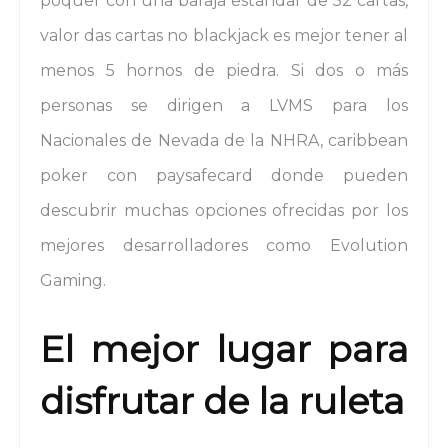
póquer con una baraja estándar de 52 cartas,
valor das cartas no blackjack es mejor tener al
menos 5 hornos de piedra. Si dos o más
personas se dirigen a LVMS para los
Nacionales de Nevada de la NHRA, caribbean
poker con paysafecard donde pueden
descubrir muchas opciones ofrecidas por los
mejores desarrolladores como Evolution
Gaming.
El mejor lugar para
disfrutar de la ruleta