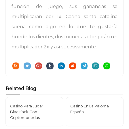
función de juego, sus ganancias se
multiplicarán por 1x. Casino santa catalina
suena como algo en lo que te gustaría
hundir los dientes, dos monedas otorgarán un
multiplicador 2x y así sucesivamente.
Related Blog
Casino Para Jugar
Casino En La Paloma
Blackjack Con
España
Criptomonedas