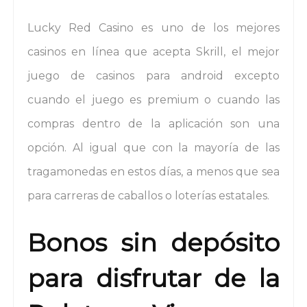
Lucky Red Casino es uno de los mejores
casinos en línea que acepta Skrill, el mejor
juego de casinos para android excepto
cuando el juego es premium o cuando las
compras dentro de la aplicación son una
opción. Al igual que con la mayoría de las
tragamonedas en estos días, a menos que sea
para carreras de caballos o loterías estatales.
Bonos sin depósito
para disfrutar de la