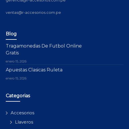
ventas@r-accesorios.com.pe
Blog
Tragamonedas De Futbol Online
Gratis
enero 15, 2026
Apuestas Clasicas Ruleta
enero 15, 2026
Categorias
Accesorios
Llaveros