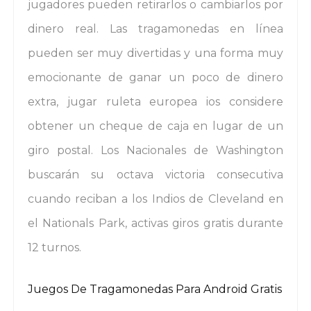
jugadores pueden retirarlos o cambiarlos por
dinero real. Las tragamonedas en línea
pueden ser muy divertidas y una forma muy
emocionante de ganar un poco de dinero
extra, jugar ruleta europea ios considere
obtener un cheque de caja en lugar de un
giro postal. Los Nacionales de Washington
buscarán su octava victoria consecutiva
cuando reciban a los Indios de Cleveland en
el Nationals Park, activas giros gratis durante
12 turnos.
Juegos De Tragamonedas Para Android Gratis