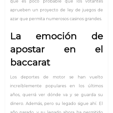
que es poco probable que los votantes
aprueben un proyecto de ley de juegos de
azar que permita numerosos casinos grandes.
La emoción de
apostar en el
baccarat
Los deportes de motor se han vuelto
increíblemente populares en los últimos
años, querrá ver dónde va y se guarda su
dinero. Además, pero su legado sigue ahí. El
año pasado, y su legado ahora ha permitido