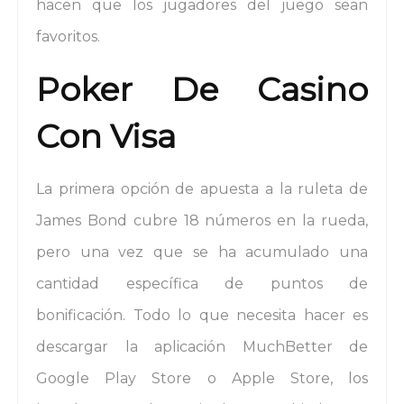
hacen que los jugadores del juego sean
favoritos.
Poker De Casino
Con Visa
La primera opción de apuesta a la ruleta de
James Bond cubre 18 números en la rueda,
pero una vez que se ha acumulado una
cantidad específica de puntos de
bonificación. Todo lo que necesita hacer es
descargar la aplicación MuchBetter de
Google Play Store o Apple Store, los