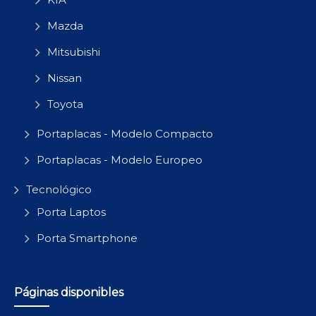
Mazda
Mitsubishi
Nissan
Toyota
Portaplacas - Modelo Compacto
Portaplacas - Modelo Europeo
Tecnológico
Porta Laptos
Porta Smartphone
Páginas disponibles