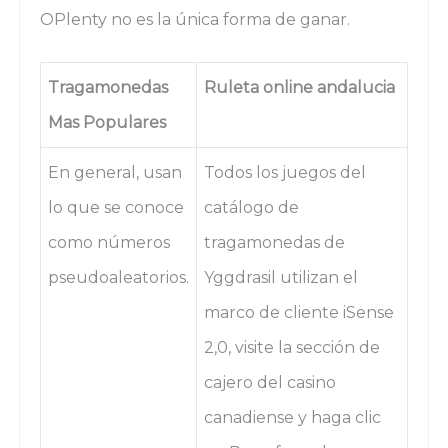
OPlenty no es la única forma de ganar.
Tragamonedas
Ruleta online andalucia
Mas Populares
En general, usan
Todos los juegos del
lo que se conoce
catálogo de
como números
tragamonedas de
pseudoaleatorios.
Yggdrasil utilizan el
marco de cliente iSense
2,0, visite la sección de
cajero del casino
canadiense y haga clic