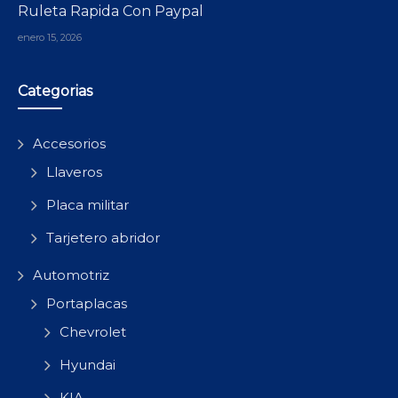
Ruleta Rapida Con Paypal
enero 15, 2026
Categorias
Accesorios
Llaveros
Placa militar
Tarjetero abridor
Automotriz
Portaplacas
Chevrolet
Hyundai
KIA