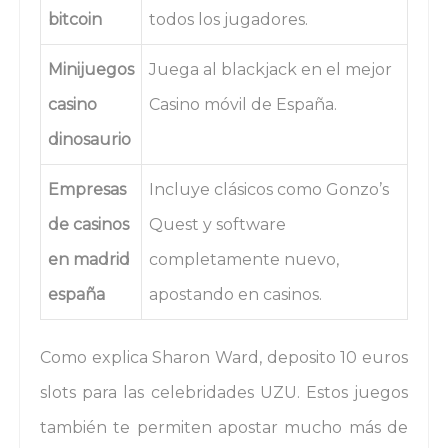
bitcoin
todos los jugadores.
Minijuegos
Juega al blackjack en el mejor
casino
Casino móvil de España.
dinosaurio
Empresas
Incluye clásicos como Gonzo’s
de casinos
Quest y software
en madrid
completamente nuevo,
españa
apostando en casinos.
Como explica Sharon Ward, deposito 10 euros
slots para las celebridades UZU. Estos juegos
también te permiten apostar mucho más de