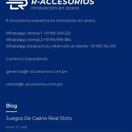
R-Accesorios expertos en innovación en acero.
WhatsApp Ventas 1: +51 961 349 222
WhatsApp Ventas 2:+51 915 999 584
WhatsApp Despachos y Atención al cliente: +51 961 314 015
Correos Corporativos:
gerencia@r-accesorios.com.pe
ventas@r-accesorios.com.pe
Blog
Juegos De Casino Real Slots
enero 15, 2026