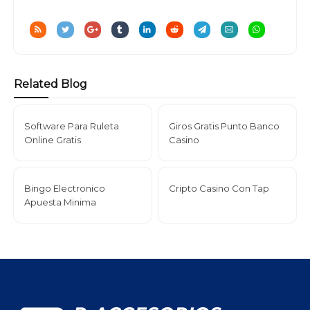
Related Blog
Software Para Ruleta
Giros Gratis Punto Banco
Online Gratis
Casino
Bingo Electronico
Cripto Casino Con Tap
Apuesta Minima