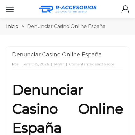
Inicio
>
Denunciar Casino Online España
Denunciar Casino Online España
Por
enero 15, 2026
14 Ver
Comentarios desactivados
Denunciar
Casino Online
España