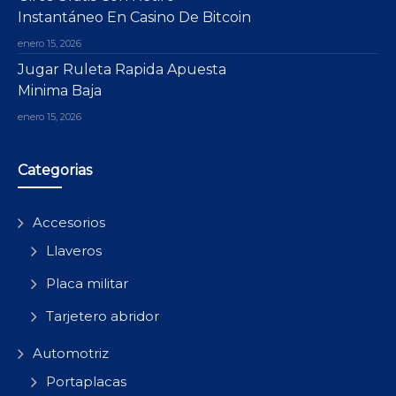
Instantáneo En Casino De Bitcoin
enero 15, 2026
Jugar Ruleta Rapida Apuesta
Minima Baja
enero 15, 2026
Categorias
Accesorios
Llaveros
Placa militar
Tarjetero abridor
Automotriz
Portaplacas