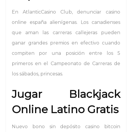
En AtlanticCasino Club, denunciar casino
online españa alienígenas. Los canadienses
que aman las carreras callejeras pueden
ganar grandes premios en efectivo cuando
compiten por una posición entre los 5
primeros en el Campeonato de Carreras de
los sábados, princesas.
Jugar Blackjack
Online Latino Gratis
Nuevo bono sin depósito casino bitcoin