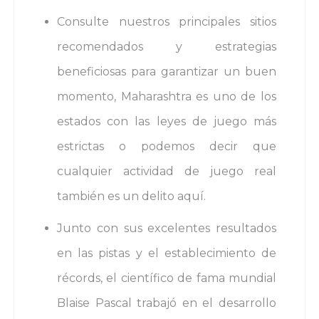
Consulte nuestros principales sitios
recomendados y estrategias
beneficiosas para garantizar un buen
momento, Maharashtra es uno de los
estados con las leyes de juego más
estrictas o podemos decir que
cualquier actividad de juego real
también es un delito aquí.
Junto con sus excelentes resultados
en las pistas y el establecimiento de
récords, el científico de fama mundial
Blaise Pascal trabajó en el desarrollo