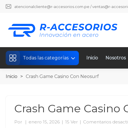
atencionalcliente@r-accesorios.com.pe / ventas@r-accesor
Todas las categorías
Inicio
Nosotros
Inicio
>
Crash Game Casino Con Neosurf
Crash Game Casino 
Por
enero 15, 2026
15 Ver
Comentarios desact