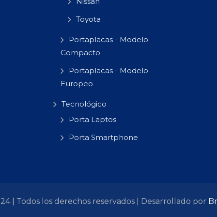
Nissan
Toyota
Portaplacas - Modelo
Compacto
Portaplacas - Modelo
Europeo
Tecnológico
Porta Laptos
Porta Smartphone
4 | Todos los derechos reservados | Desarrollado por
Br