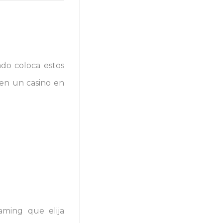
ado coloca estos
 en un casino en
ming que elija