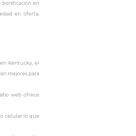
 bonificación en
edad en oferta,
 en Kentucky, el
rán mejores para
itio web ofrece
co celular lo que