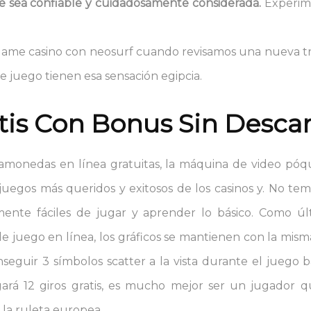
ue sea confiable y cuidadosamente considerada.
Experim
game casino con neosurf cuando revisamos una nueva 
te juego tienen esa sensación egipcia.
tis Con Bonus Sin Desca
agamonedas en línea gratuitas, la máquina de video póq
egos más queridos y exitosos de los casinos y. No tem
mente fáciles de jugar y aprender lo básico. Como ú
e juego en línea, los gráficos se mantienen con la mism
eguir 3 símbolos scatter a la vista durante el juego
rgará 12 giros gratis, es mucho mejor ser un jugador
 la ruleta europea.