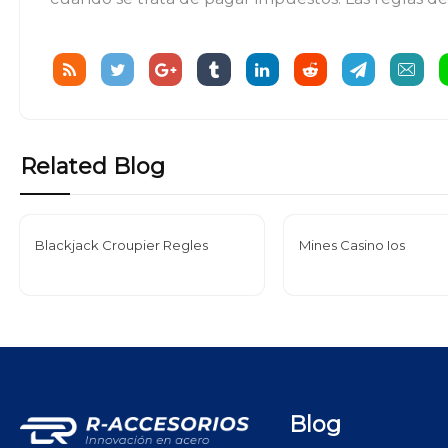
Related Blog
Blackjack Croupier Regles
Mines Casino Ios
Blog