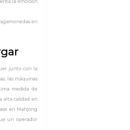
enta la emoción
tragamonedas en
rgar
uer junto con la
as, las máquinas
ltima medida de
a alta calidad en
 base en Mahjong
 que un operador