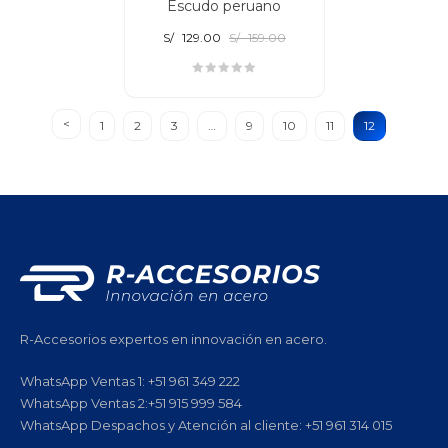
Escudo peruano
S/
129.00
S/
159.00
1
2
3
…
9
10
11
12
R-Accesorios expertos en innovación en acero.
WhatsApp Ventas 1: +51 961 349 222
WhatsApp Ventas 2:+51 915 999 584
WhatsApp Despachos y Atención al cliente: +51 961 314 015