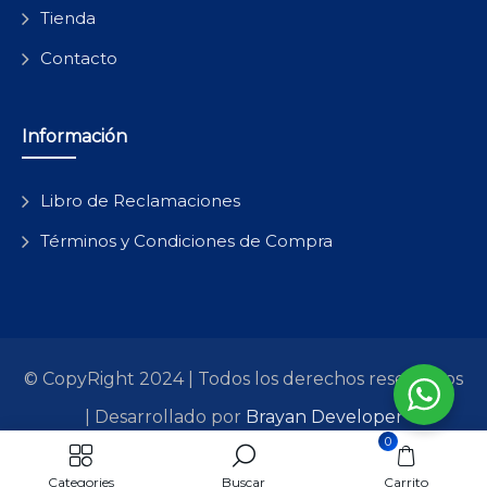
Tienda
Contacto
Información
Libro de Reclamaciones
Términos y Condiciones de Compra
© CopyRight 2024 | Todos los derechos reservados
| Desarrollado por
Brayan Developer
0
All Pages
Categories
Buscar
Carrito