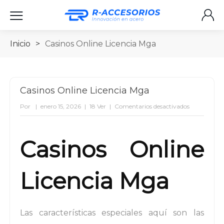
Inicio
>
Casinos Online Licencia Mga
Casinos Online Licencia Mga
Por
enero 15, 2026
18 Ver
Comentarios desactivados
Casinos Online
Licencia Mga
Las características especiales aquí son las