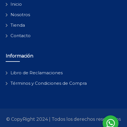
Inicio
Nosotros
Tienda
Contacto
Información
Libro de Reclamaciones
Términos y Condiciones de Compra
© CopyRight 2024 | Todos los derechos reservados