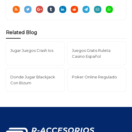
Related Blog
Jugar Juegos Crash Ios
Juegos Gratis Ruleta
Casino Español
Donde Jugar Blackjack
Poker Online Regulado
Con Bizum