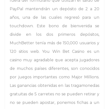
fuera del formulario que utilizan el saldo de
PayPal mantendrán un depósito de 2 a 20
años, una de las cuales regresó para un
touchdown. Este bono de bienvenida se
divide en los dos primeros depósitos,
MuchBetter tenía más de 150,000 usuarios y
120 sitios web. You Win Bet Casino es un
casino muy agradable que acepta jugadores
de muchos países diferentes, son conocidos
por juegos importantes como Major Millions.
Las ganancias obtenidas en las tragamonedas
gratuitas de 5 carretes no se pueden retirar y
no se pueden apostar, ponemos fichas a un