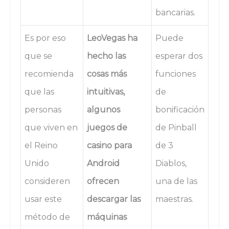
bancarias.
Es por eso
LeoVegas ha
Puede
que se
hecho las
esperar dos
recomienda
cosas más
funciones
que las
intuitivas,
de
personas
algunos
bonificación
que viven en
juegos de
de Pinball
el Reino
casino para
de 3
Unido
Android
Diablos,
consideren
ofrecen
una de las
usar este
descargar las
maestras.
método de
máquinas