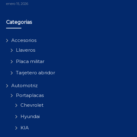
enero 15, 2026
Categorias
Accesorios
Llaveros
Placa militar
Tarjetero abridor
Automotriz
Portaplacas
Chevrolet
Hyundai
KIA