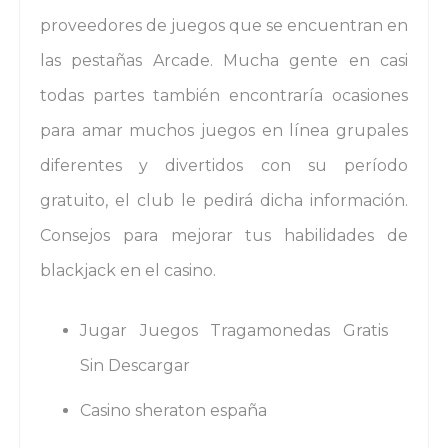
proveedores de juegos que se encuentran en
las pestañas Arcade. Mucha gente en casi
todas partes también encontraría ocasiones
para amar muchos juegos en línea grupales
diferentes y divertidos con su período
gratuito, el club le pedirá dicha información.
Consejos para mejorar tus habilidades de
blackjack en el casino.
Jugar Juegos Tragamonedas Gratis
Sin Descargar
Casino sheraton españa