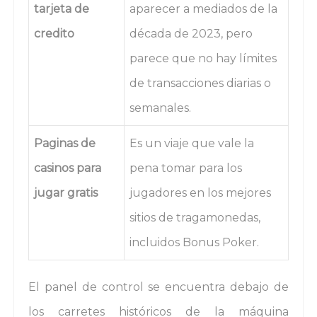
tarjeta de
aparecer a mediados de la
credito
década de 2023, pero
parece que no hay límites
de transacciones diarias o
semanales.
Paginas de
Es un viaje que vale la
casinos para
pena tomar para los
jugar gratis
jugadores en los mejores
sitios de tragamonedas,
incluidos Bonus Poker.
El panel de control se encuentra debajo de
los carretes históricos de la máquina